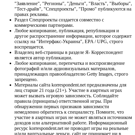
"Заявление", "Регионы", "Деньги", "Власть", "Выборы",
"Тест-драйв", "Спецпроекты", "Промо" публикуются на
правах рекламы.
Раздел Спецпроекты создается совместно с
коммерческими партнерами.
Любое копирование, публикация, републикация и
другое распространение информации, которое содержит
ссылку на "Интерфакс-Украина", EPA / UPG, строго
воспрещается.
Владелец веб-страницы в разделе Я- Корреспондент
является автор публикации.
Любое копирование, перепечатка и воспроизведение
фотографий и/или аудиовизуальных материалов,
принадлежащих правообладателю Getty Images, строго
запрещено.
Материалы сайта korrespondent.net предназначены для
лиц старше 21 года (21+). Участие в азартных играх
может вызвать игровую зависимость. Соблюдайте
правила (принципы) ответственной игры. При
обнаружении первых признаков зависимости
немедленно обратитесь к специалисту. Помните, что
участие в азартных играх не может являться источником
доходов или альтернативой работе. Информационный
ресурс korrespondent.net не проводит игры на реальные
и/или виртуальные деньги, сайт не принимает ни в