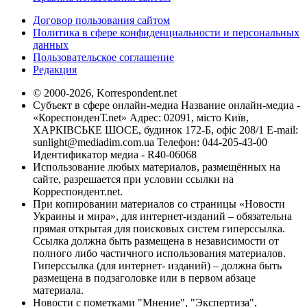
Договор пользования сайтом
Политика в сфере конфиденциальности и персональных
данных
Пользовательское соглашение
Редакция
© 2000-2026, Korrespondent.net
Субъект в сфере онлайн-медиа Название онлайн-медиа -
«КореспонденТ.net» Адрес: 02091, місто Київ,
ХАРКІВСЬКЕ ШОСЕ, будинок 172-Б, офіс 208/1 E-mail:
sunlight@mediadim.com.ua
Телефон: 044-205-43-00
Идентификатор медиа - R40-06068
Использование любых материалов, размещённых на
сайте, разрешается при условии ссылки на
Корреспондент.net.
При копировании материалов со страницы «Новости
Украины и мира», для интернет-изданий – обязательна
прямая открытая для поисковых систем гиперссылка.
Ссылка должна быть размещена в независимости от
полного либо частичного использования материалов.
Гиперссылка (для интернет- изданий) – должна быть
размещена в подзаголовке или в первом абзаце
материала.
Новости с пометками "Мнение", "Экспертиза",