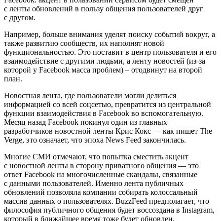
с ленты обновлений в пользу общения пользователей друг
с другом.
Например, больше внимания уделят поиску событий вокруг, а
также развитию сообществ, их наполнят новой
функциональностью. Это поставит в центр пользователя и его
взаимодействие с другими людьми, а ленту новостей (из-за
которой у Facebook масса проблем) – отодвинут на второй
план.
Новостная лента, где пользователи могли делиться
информацией со всей соцсетью, превратится из центральной
функции взаимодействия в Facebook во вспомогательную.
Месяц назад Facebook покинул один из главных
разработчиков новостной ленты Крис Кокс — как пишет The
Verge, это означает, что эпоха News Feed закончилась.
Многие СМИ отмечают, что попытка сместить акцент
с новостной ленты в сторону приватного общения — это
ответ Facebook на многочисленные скандалы, связанные
с данными пользователей. Именно лента публичных
обновлений позволяла компании собирать колоссальный
массив данных о пользователях. BuzzFeed предполагает, что
философия публичного общения будет воссоздана в Instagram,
который в ближайшее время тоже будет обновлен.