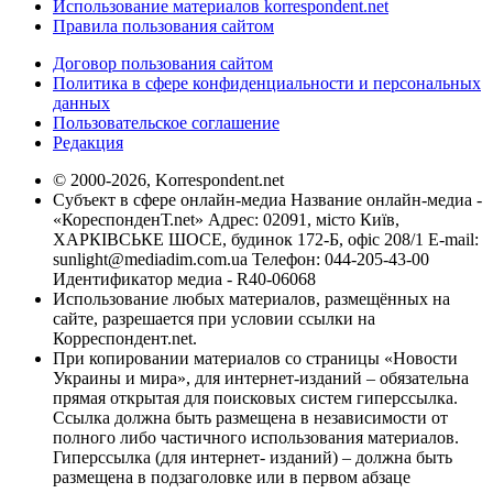
Использование материалов korrespondent.net
Правила пользования сайтом
Договор пользования сайтом
Политика в сфере конфиденциальности и персональных
данных
Пользовательское соглашение
Редакция
© 2000-2026, Korrespondent.net
Субъект в сфере онлайн-медиа Название онлайн-медиа -
«КореспонденТ.net» Адрес: 02091, місто Київ,
ХАРКІВСЬКЕ ШОСЕ, будинок 172-Б, офіс 208/1 E-mail:
sunlight@mediadim.com.ua
Телефон: 044-205-43-00
Идентификатор медиа - R40-06068
Использование любых материалов, размещённых на
сайте, разрешается при условии ссылки на
Корреспондент.net.
При копировании материалов со страницы «Новости
Украины и мира», для интернет-изданий – обязательна
прямая открытая для поисковых систем гиперссылка.
Ссылка должна быть размещена в независимости от
полного либо частичного использования материалов.
Гиперссылка (для интернет- изданий) – должна быть
размещена в подзаголовке или в первом абзаце