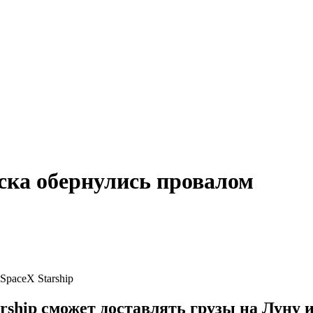
ка обернулись провалом
paceX Starship
rship сможет доставлять грузы на Луну и