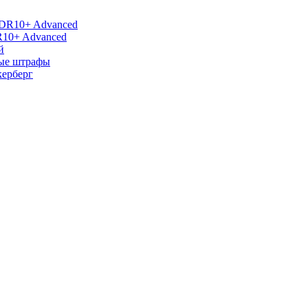
R10+ Advanced
й
ные штрафы
керберг