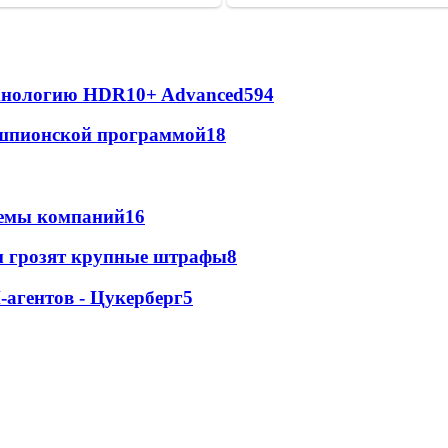
ехнологию HDR10+ Advanced
594
х шпионской программой
18
стемы компаний
16
м грозят крупные штрафы
8
агентов - Цукерберг
5