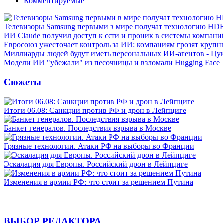
Комментируемые
Телевизоры Samsung первыми в мире получат технологию HD
ИИ Claude получил доступ к сети и проник в системы компани
Евросоюз ужесточает контроль за ИИ: компаниям грозят круп
Миллиарды людей будут иметь персональных ИИ-агентов - Цу
Модели ИИ "убежали" из песочницы и взломали Hugging Face
Сюжеты
Итоги 06.08: Санкции против РФ и дрон в Лейпциге
Банкет генералов. Последствия взрыва в Москве
Грязные технологии. Атаки РФ на выборы во Франции
Эскалация для Европы. Российский дрон в Лейпциге
Изменения в армии РФ: что стоит за решением Путина
ВЫБОР РЕДАКТОРА