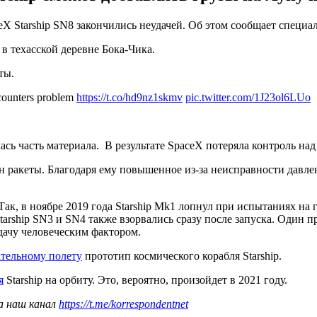
eX Starship SN8 закончились неудачей. Об этом сообщает специ
в техасской деревне Бока-Чика.
ты.
ncounters problem
https://t.co/hd9nz1skmv
pic.twitter.com/1J23ol6LUo
ась часть материала. В результате SpaceX потеряла контроль на
 ракеты. Благодаря ему повышенное из-за неисправности давлен
ак, в ноябре 2019 года Starship Mk1 лопнул при испытаниях на ге
tarship SN3 и SN4 также взорвались сразу после запуска. Один 
удачу человеческим фактором.
ательному полету
прототип космического корабля Starship.
я
Starship на орбиту. Это, вероятно, произойдет в 2021 году.
а наш канал
https://t.me/korrespondentnet