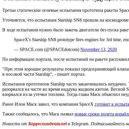
Третьи статические огневые испытания прототипа ракеты Spac
Уточняется, что испытания Starship SN8 прошли на космодроме 
В ходе испытания нужно было зажечь двигатели без пуска раке
SpaceX's Starship SN8 prototype fires engines for 3rd time, e
— SPACE.com (@SPACEdotcom)
November 13, 2020
По информации портала, после испытаний на ракете расплавил
"При этом хорошие результаты показал предохраняющий клапан
в носовой части Starship", - пишет портал.
Испытания прототипов Starship часто заканчивались неудачно. Т
разорвался на части во время наддува жидким азотом. Весной S
взорвался из-за утечки топлива. Тогда глава Маск объяснил не
Ранее Илон Маск завил, что компания SpaceX
готовит к испыт
Также сообщалось, что Маск назвал
новые сроки полета корабл
Новости от
Корреспондент.net
в Telegram. Подписывайтесь н