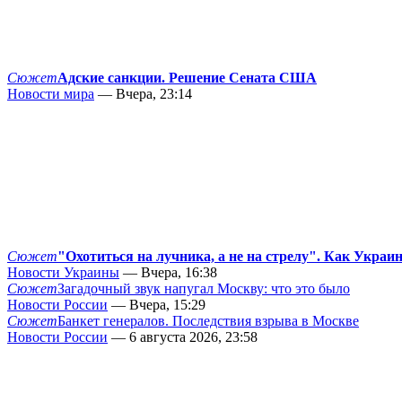
Сюжет
Адские санкции. Решение Сената США
Новости мира
— Вчера, 23:14
Сюжет
"Охотиться на лучника, а не на стрелу". Как Украи
Новости Украины
— Вчера, 16:38
Сюжет
Загадочный звук напугал Москву: что это было
Новости России
— Вчера, 15:29
Сюжет
Банкет генералов. Последствия взрыва в Москве
Новости России
— 6 августа 2026, 23:58