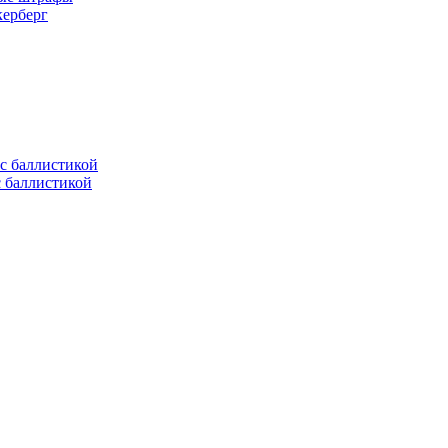
керберг
с баллистикой