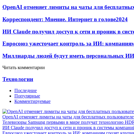
OpenAI отменяет лимиты на чаты для бесплатны
Корреспондент: Мнение. Интернет в голове
20
24
ИИ Claude получил доступ к сети и проник в си
Евросоюз ужесточает контроль за ИИ: компания
Миллиарды людей будут иметь персональных ИИ-
Читать комментарии
Технологии
Последние
Популярные
Комментируемые
OpenAI отменяет лимиты на чаты для бесплатных пользовател
Телевизоры Samsung первыми в мире получат технологию HD
ИИ Claude получил доступ к сети и проник в системы компани
Евросоюз ужесточает контроль за ИИ: компаниям грозят круп