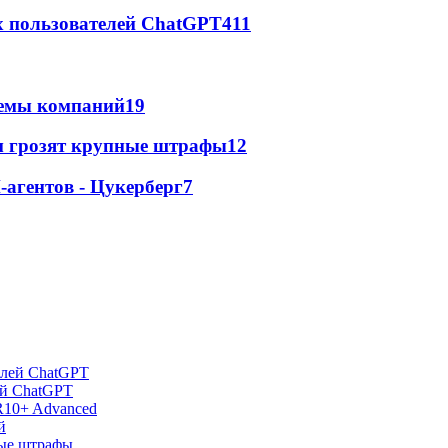
х пользователей ChatGPT
411
стемы компаний
19
м грозят крупные штрафы
12
агентов - Цукерберг
7
ей ChatGPT
R10+ Advanced
й
ные штрафы