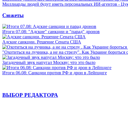
Миллиарды людей будут иметь персональных ИИ-агентов - Цу
Сюжеты
Итоги 07.08: "Адские" санкции и "парад" дронов
Адские санкции. Решение Сената США
"Охотиться на лучника, а не на стрелу". Как Украине бороться 
Загадочный звук напугал Москву: что это было
Итоги 06.08: Санкции против РФ и дрон в Лейпциге
ВЫБОР РЕДАКТОРА