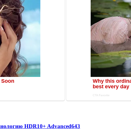
ехнологию HDR10+ Advanced
643