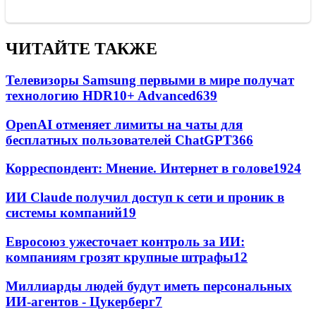
ЧИТАЙТЕ ТАКЖЕ
Телевизоры Samsung первыми в мире получат
технологию HDR10+ Advanced
639
OpenAI отменяет лимиты на чаты для
бесплатных пользователей ChatGPT
366
Корреспондент: Мнение. Интернет в голове
19
24
ИИ Claude получил доступ к сети и проник в
системы компаний
19
Евросоюз ужесточает контроль за ИИ:
компаниям грозят крупные штрафы
12
Миллиарды людей будут иметь персональных
ИИ-агентов - Цукерберг
7