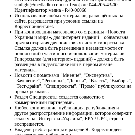
sunlight@mediadim.com.ua
Телефон: 044-205-43-00
Идентификатор медиа - R40-06068
Использование любых материалов, размещённых на
сайте, разрешается при условии ссылки на
Корреспондент.net.
При копировании материалов со страницы «Новости
Украины и мира», для интернет-изданий – обязательна
прямая открытая для поисковых систем гиперссылка.
Ссылка должна быть размещена в независимости от
полного либо частичного использования материалов.
Гиперссылка (для интернет- изданий) – должна быть
размещена в подзаголовке или в первом абзаце
материала.
Новости с пометками "Мнение", "Экспертиза",
"Заявление", "Регионы", "Деньги", "Власть", "Выборы",
"Тест-драйв", "Спецпроекты", "Промо" публикуются на
правах рекламы.
Раздел Спецпроекты создается совместно с
коммерческими партнерами.
Любое копирование, публикация, републикация и
другое распространение информации, которое содержит
ссылку на "Интерфакс-Украина", EPA / UPG, строго
воспрещается.
Владелец веб-страницы в разделе Я- Корреспондент
является автор публикации.