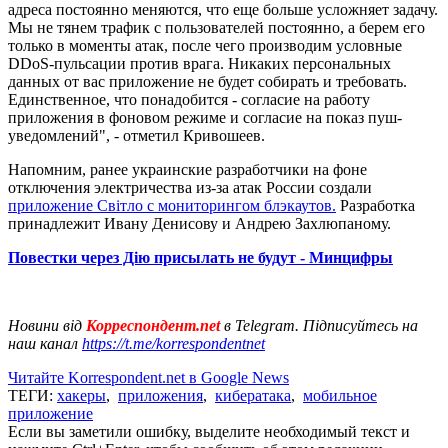
адреса постоянно меняются, что еще больше усложняет задачу.
Мы не тянем трафик с пользователей постоянно, а берем его
только в моменты атак, после чего производим условные
DDoS-пульсации против врага. Никаких персональных
данных от вас приложение не будет собирать и требовать.
Единственное, что понадобится - согласие на работу
приложения в фоновом режиме и согласие на показ пуш-
уведомлений", - отметил Кривошеев.
Напомним, ранее украинские разработчики на фоне
отключения электричества из-за атак России создали
приложение Світло с мониторингом блэкаутов.
Разработка
принадлежит Ивану Денисову и Андрею Захлюпаному.
Повестки через Дію присылать не будут - Минцифры
Новини від
Корреспондент.net
в Telegram. Підписуйтесь на
наш канал
https://t.me/korrespondentnet
Читайте Korrespondent.net в Google News
ТЕГИ:
хакеры
,
приложения
,
кибератака
,
мобильное
приложение
Если вы заметили ошибку, выделите необходимый текст и