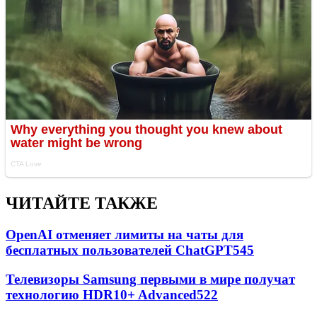
ЧИТАЙТЕ ТАКЖЕ
OpenAI отменяет лимиты на чаты для
бесплатных пользователей ChatGPT
545
Телевизоры Samsung первыми в мире получат
технологию HDR10+ Advanced
522