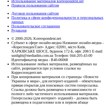
Использование материалов korrespondent.net
Правила пользования сайтом
Договор пользования сайтом
Политика в сфере конфиденциальности и персональных
данных
Пользовательское соглашение
Редакция
© 2000-2026, Korrespondent.net
Субъект в сфере онлайн-медиа Название онлайн-медиа -
«КореспонденТ.net» Адрес: 02091, місто Київ,
ХАРКІВСЬКЕ ШОСЕ, будинок 172-Б, офіс 208/1 E-mail:
sunlight@mediadim.com.ua
Телефон: 044-205-43-00
Идентификатор медиа - R40-06068
Использование любых материалов, размещённых на
сайте, разрешается при условии ссылки на
Корреспондент.net.
При копировании материалов со страницы «Новости
Украины и мира», для интернет-изданий – обязательна
прямая открытая для поисковых систем гиперссылка.
Ссылка должна быть размещена в независимости от
полного либо частичного использования материалов.
Гиперссылка (для интернет- изданий) – должна быть
размещена в подзаголовке или в первом абзаце