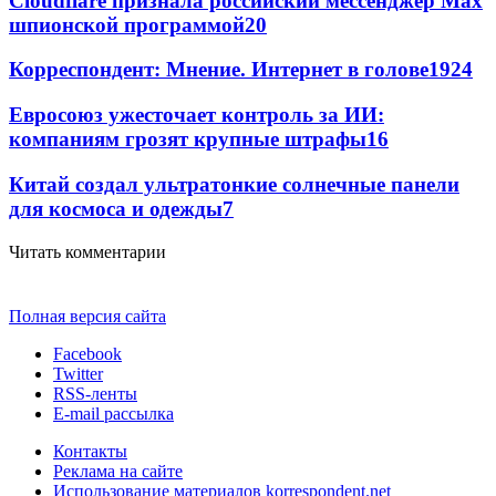
Cloudflare признала российский мессенджер Мах
шпионской программой
20
Корреспондент: Мнение. Интернет в голове
19
24
Евросоюз ужесточает контроль за ИИ:
компаниям грозят крупные штрафы
16
Китай создал ультратонкие солнечные панели
для космоса и одежды
7
Читать комментарии
Полная версия сайта
Facebook
Twitter
RSS-ленты
E-mail рассылка
Контакты
Реклама на сайте
Использование материалов korrespondent.net