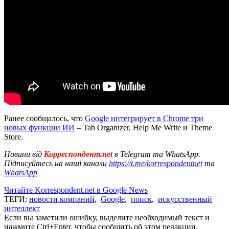
Ранее сообщалось, что
Google интегрирует в Chrome три
новых функции ИИ
– Tab Organizer, Help Me Write и Theme
Store.
Новини від
Корреспондент.net
в Telegram та WhatsApp.
Підписуйтесь на наші канали
https://t.me/korrespondentnet
та
WhatsApp
Читайте Korrespondent.net в Google News
ТЕГИ:
новости компаний
,
Google
,
поиск
,
искусственный
интеллект
Если вы заметили ошибку, выделите необходимый текст и
нажмите Ctrl+Enter, чтобы сообщить об этом редакции.