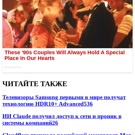
ЧИТАЙТЕ ТАКЖЕ
Телевизоры Samsung первыми в мире получат
технологию HDR10+ Advanced
536
ИИ Claude получил доступ к сети и проник в
системы компаний
26