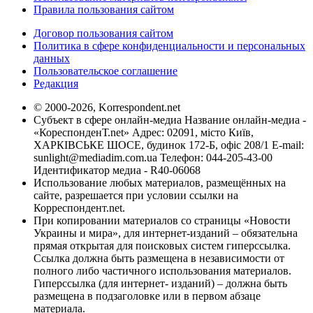
Правила пользования сайтом
Договор пользования сайтом
Политика в сфере конфиденциальности и персональных
данных
Пользовательское соглашение
Редакция
© 2000-2026, Korrespondent.net
Субъект в сфере онлайн-медиа Название онлайн-медиа -
«КореспонденТ.net» Адрес: 02091, місто Київ,
ХАРКІВСЬКЕ ШОСЕ, будинок 172-Б, офіс 208/1 E-mail:
sunlight@mediadim.com.ua
Телефон: 044-205-43-00
Идентификатор медиа - R40-06068
Использование любых материалов, размещённых на
сайте, разрешается при условии ссылки на
Корреспондент.net.
При копировании материалов со страницы «Новости
Украины и мира», для интернет-изданий – обязательна
прямая открытая для поисковых систем гиперссылка.
Ссылка должна быть размещена в независимости от
полного либо частичного использования материалов.
Гиперссылка (для интернет- изданий) – должна быть
размещена в подзаголовке или в первом абзаце
материала.