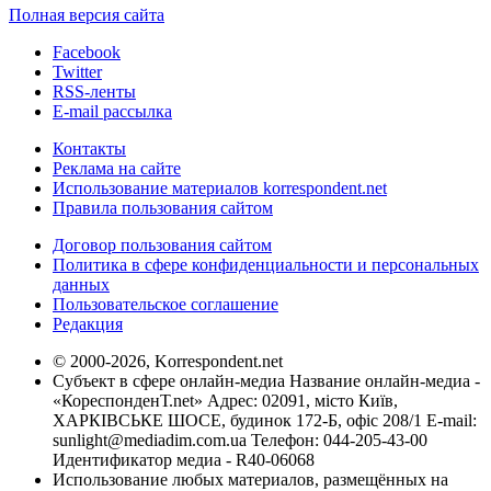
Полная версия сайта
Facebook
Twitter
RSS-ленты
E-mail рассылка
Контакты
Реклама на сайте
Использование материалов korrespondent.net
Правила пользования сайтом
Договор пользования сайтом
Политика в сфере конфиденциальности и персональных
данных
Пользовательское соглашение
Редакция
© 2000-2026, Korrespondent.net
Субъект в сфере онлайн-медиа Название онлайн-медиа -
«КореспонденТ.net» Адрес: 02091, місто Київ,
ХАРКІВСЬКЕ ШОСЕ, будинок 172-Б, офіс 208/1 E-mail:
sunlight@mediadim.com.ua
Телефон: 044-205-43-00
Идентификатор медиа - R40-06068
Использование любых материалов, размещённых на