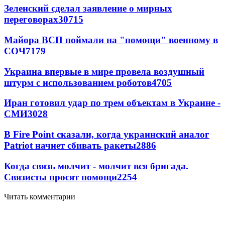
Зеленский сделал заявление о мирных
переговорах
30715
Майора ВСП поймали на "помощи" военному в
СОЧ
7179
Украина впервые в мире провела воздушный
штурм с использованием роботов
4705
Иран готовил удар по трем объектам в Украине -
СМИ
3028
В Fire Point сказали, когда украинский аналог
Patriot начнет сбивать ракеты
2886
Когда связь молчит - молчит вся бригада.
Связисты просят помощи
2254
Читать комментарии