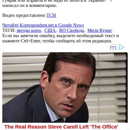
Гумрак или Израиль и не надо ее лепить к Украине! " -
написал он в комментарии.
Видео предоставлено
ТСН
Читайте Korrespondent.net в Google News
ТЕГИ:
звезды кино
,
США
,
ВО Свобода
,
Мила Кунис
Если вы заметили ошибку, выделите необходимый текст и
нажмите Ctrl+Enter, чтобы сообщить об этом редакции.