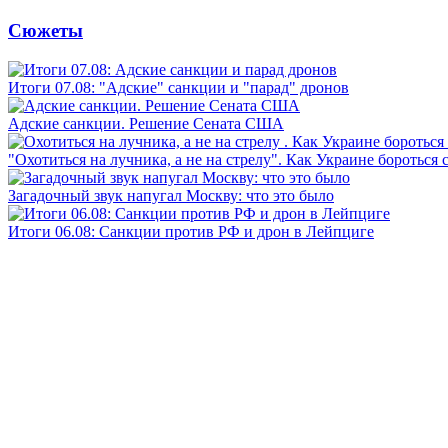
Сюжеты
Итоги 07.08: "Адские" санкции и "парад" дронов
Адские санкции. Решение Сената США
"Охотиться на лучника, а не на стрелу". Как Украине бороться 
Загадочный звук напугал Москву: что это было
Итоги 06.08: Санкции против РФ и дрон в Лейпциге