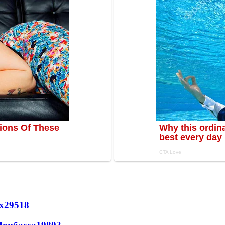
х
29518