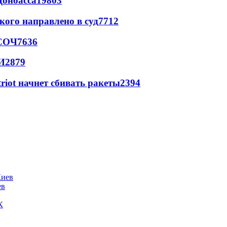
Донбасса
19803
кого направлено в суд
7712
 СОЧ
7636
И
2879
triot начнет сбивать ракеты
2394
ев
К