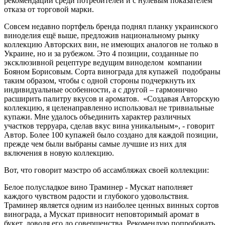
рекомендаций среди потребителей и с нулевым показателем
отказа от торговой марки.
Совсем недавно портфель бренда поднял планку украинского
виноделия ещё выше, предложив национальному рынку
коллекцию Авторских вин, не имеющих аналогов не только в
Украине, но и за рубежом. Это 4 позиции, созданные по
эксклюзивной рецептуре ведущим виноделом компании
Бояном Борисовым. Сорта винограда для купажей подобраны
таким образом, чтобы с одной стороны подчеркнуть их
индивидуальные особенности, а с другой – гармонично
расширить палитру вкусов и ароматов. «Создавая Авторскую
коллекцию, я целенаправленно использовал не тривиальные
купажи. Мне удалось объединить характер различных
участков терруара, сделав вкус вина уникальным», - говорит
Автор. Более 100 купажей было создано для каждой позиции,
прежде чем были выбраны самые лучшие из них для
включения в новую коллекцию.
Вот, что говорит маэстро об ассамбляжах своей коллекции:
Белое полусладкое вино Траминер - Мускат наполняет
каждого чувством радости и глубокого удовольствия.
Траминер является одним из наиболее ценных винных сортов
винограда, а Мускат привносит неповторимый аромат в
букет, доводя его до совершенства. Рекомендую попробовать