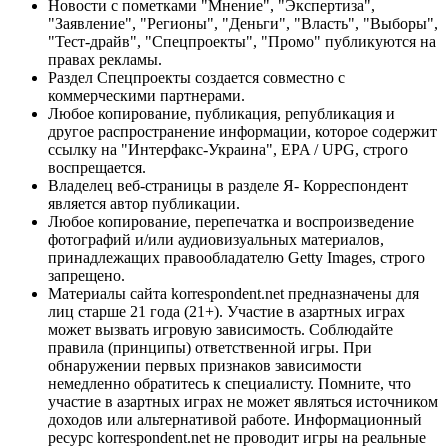
Новости с пометками "Мнение", "Экспертиза",
"Заявление", "Регионы", "Деньги", "Власть", "Выборы",
"Тест-драйв", "Спецпроекты", "Промо" публикуются на
правах рекламы.
Раздел Спецпроекты создается совместно с
коммерческими партнерами.
Любое копирование, публикация, републикация и
другое распространение информации, которое содержит
ссылку на "Интерфакс-Украина", EPA / UPG, строго
воспрещается.
Владелец веб-страницы в разделе Я- Корреспондент
является автор публикации.
Любое копирование, перепечатка и воспроизведение
фотографий и/или аудиовизуальных материалов,
принадлежащих правообладателю Getty Images, строго
запрещено.
Материалы сайта korrespondent.net предназначены для
лиц старше 21 года (21+). Участие в азартных играх
может вызвать игровую зависимость. Соблюдайте
правила (принципы) ответственной игры. При
обнаружении первых признаков зависимости
немедленно обратитесь к специалисту. Помните, что
участие в азартных играх не может являться источником
доходов или альтернативой работе. Информационный
ресурс korrespondent.net не проводит игры на реальные