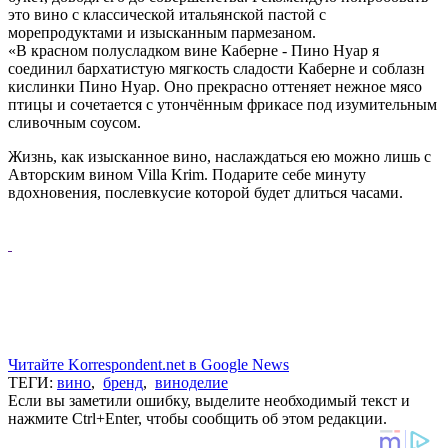
это вино с классической итальянской пастой с
морепродуктами и изысканным пармезаном.
«В красном полусладком вине Каберне - Пино Нуар я
соединил бархатистую мягкость сладости Каберне и соблазн
кислинки Пино Нуар. Оно прекрасно оттеняет нежное мясо
птицы и сочетается с утончённым фрикасе под изумительным
сливочным соусом.
Жизнь, как изысканное вино, наслаждаться ею можно лишь с
Авторским вином Villa Krim. Подарите себе минуту
вдохновения, послевкусие которой будет длиться часами.
Читайте Korrespondent.net в Google News
ТЕГИ:
вино
,
бренд
,
виноделие
Если вы заметили ошибку, выделите необходимый текст и
нажмите Ctrl+Enter, чтобы сообщить об этом редакции.