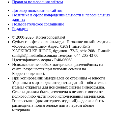
Правила пользования сайтом
Договор пользования сайтом
Политика в сфере конфиденциальности и персональных
данных
Пользовательское соглашение
Редакция
© 2000-2026, Korrespondent.net
Субъект в сфере онлайн-медиа Название онлайн-медиа -
«КореспонденТ.net» Адрес: 02091, місто Київ,
ХАРКІВСЬКЕ ШОСЕ, будинок 172-Б, офіс 208/1 E-mail:
sunlight@mediadim.com.ua
Телефон: 044-205-43-00
Идентификатор медиа - R40-06068
Использование любых материалов, размещённых на
сайте, разрешается при условии ссылки на
Корреспондент.net.
При копировании материалов со страницы «Новости
Украины и мира», для интернет-изданий – обязательна
прямая открытая для поисковых систем гиперссылка.
Ссылка должна быть размещена в независимости от
полного либо частичного использования материалов.
Гиперссылка (для интернет- изданий) – должна быть
размещена в подзаголовке или в первом абзаце
материала.