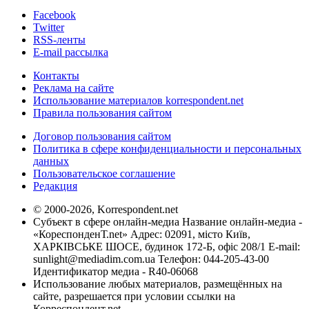
Facebook
Twitter
RSS-ленты
E-mail рассылка
Контакты
Реклама на сайте
Использование материалов korrespondent.net
Правила пользования сайтом
Договор пользования сайтом
Политика в сфере конфиденциальности и персональных
данных
Пользовательское соглашение
Редакция
© 2000-2026, Korrespondent.net
Субъект в сфере онлайн-медиа Название онлайн-медиа -
«КореспонденТ.net» Адрес: 02091, місто Київ,
ХАРКІВСЬКЕ ШОСЕ, будинок 172-Б, офіс 208/1 E-mail:
sunlight@mediadim.com.ua
Телефон: 044-205-43-00
Идентификатор медиа - R40-06068
Использование любых материалов, размещённых на
сайте, разрешается при условии ссылки на
Корреспондент.net.