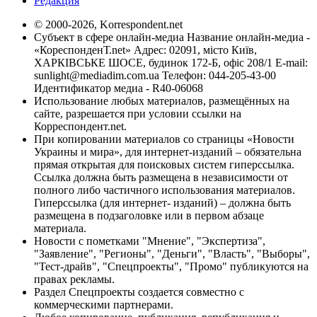
Редакция
© 2000-2026, Korrespondent.net
Субъект в сфере онлайн-медиа Название онлайн-медиа -
«КореспонденТ.net» Адрес: 02091, місто Київ,
ХАРКІВСЬКЕ ШОСЕ, будинок 172-Б, офіс 208/1 E-mail:
sunlight@mediadim.com.ua
Телефон: 044-205-43-00
Идентификатор медиа - R40-06068
Использование любых материалов, размещённых на
сайте, разрешается при условии ссылки на
Корреспондент.net.
При копировании материалов со страницы «Новости
Украины и мира», для интернет-изданий – обязательна
прямая открытая для поисковых систем гиперссылка.
Ссылка должна быть размещена в независимости от
полного либо частичного использования материалов.
Гиперссылка (для интернет- изданий) – должна быть
размещена в подзаголовке или в первом абзаце
материала.
Новости с пометками "Мнение", "Экспертиза",
"Заявление", "Регионы", "Деньги", "Власть", "Выборы",
"Тест-драйв", "Спецпроекты", "Промо" публикуются на
правах рекламы.
Раздел Спецпроекты создается совместно с
коммерческими партнерами.