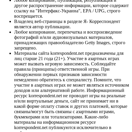
Любое копирование, публикация, републикация и
другое распространение информации, которое содержит
ссылку на "Интерфакс-Украина", EPA / UPG, строго
воспрещается.
Владелец веб-страницы в разделе Я- Корреспондент
является автор публикации.
Любое копирование, перепечатка и воспроизведение
фотографий и/или аудиовизуальных материалов,
принадлежащих правообладателю Getty Images, строго
запрещено.
Материалы сайта korrespondent.net предназначены для
лиц старше 21 года (21+). Участие в азартных играх
может вызвать игровую зависимость. Соблюдайте
правила (принципы) ответственной игры. При
обнаружении первых признаков зависимости
немедленно обратитесь к специалисту. Помните, что
участие в азартных играх не может являться источником
доходов или альтернативой работе. Информационный
ресурс korrespondent.net не проводит игры на реальные
и/или виртуальные деньги, сайт не принимает ни в
какой форме оплату ставок и других платежей, которые
связаны/могут быть связаны с азартными играми,
букмекерами или тотализаторами. Какие-либо
материалы на информационном ресурсе
korrespondent.net публикуются исключительно в