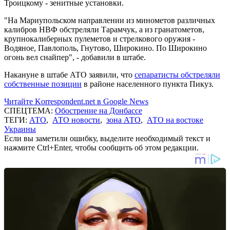
Троицкому - зенитные установки.
"На Мариупольском направлении из минометов различных
калибров НВФ обстреляли Тарамчук, а из гранатометов,
крупнокалиберных пулеметов и стрелкового оружия -
Водяное, Павлополь, Гнутово, Широкино. По Широкино
огонь вел снайпер", - добавили в штабе.
Накануне в штабе АТО заявили, что
сепаратисты обстреляли
собственные позиции
в районе населенного пункта Пикуз.
Читайте Korrespondent.net в Google News
СПЕЦТЕМА:
Обострение на Донбассе
ТЕГИ:
АТО
,
АТО новости
,
зона АТО
,
АТО на востоке
Украины
Если вы заметили ошибку, выделите необходимый текст и
нажмите Ctrl+Enter, чтобы сообщить об этом редакции.