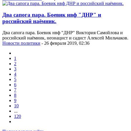
Два сапога пара. Боевик нвф "ДНР" и
российский наёмник.
Два сапога пара. Боевик нвф "ДНР" Виктория Самойлова и
российский наёмник, неонацист и садист Алексей Мильчаков.
Новости политики
- 26 февраля 2019, 02:36
1
2
3
4
5
6
7
8
9
10
...
120