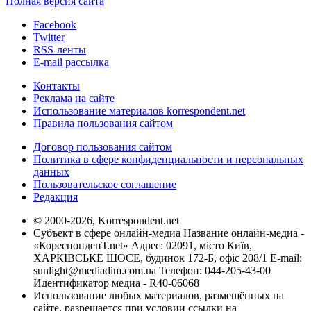
Полная версия сайта
Facebook
Twitter
RSS-ленты
E-mail рассылка
Контакты
Реклама на сайте
Использование материалов korrespondent.net
Правила пользования сайтом
Договор пользования сайтом
Политика в сфере конфиденциальности и персональных
данных
Пользовательское соглашение
Редакция
© 2000-2026, Korrespondent.net
Субъект в сфере онлайн-медиа Название онлайн-медиа -
«КореспонденТ.net» Адрес: 02091, місто Київ,
ХАРКІВСЬКЕ ШОСЕ, будинок 172-Б, офіс 208/1 E-mail:
sunlight@mediadim.com.ua
Телефон: 044-205-43-00
Идентификатор медиа - R40-06068
Использование любых материалов, размещённых на
сайте, разрешается при условии ссылки на