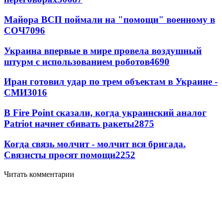
Майора ВСП поймали на "помощи" военному в
СОЧ
7096
Украина впервые в мире провела воздушный
штурм с использованием роботов
4690
Иран готовил удар по трем объектам в Украине -
СМИ
3016
В Fire Point сказали, когда украинский аналог
Patriot начнет сбивать ракеты
2875
Когда связь молчит - молчит вся бригада.
Связисты просят помощи
2252
Читать комментарии