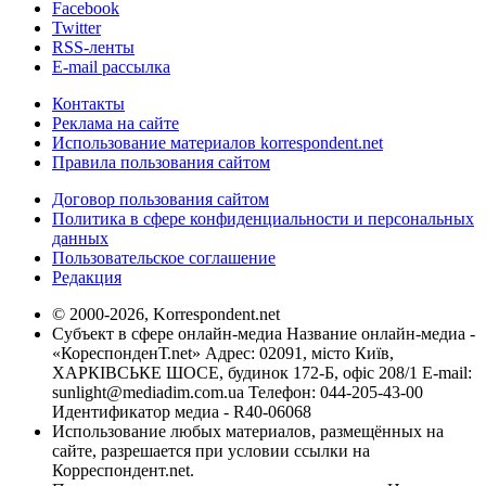
Facebook
Twitter
RSS-ленты
E-mail рассылка
Контакты
Реклама на сайте
Использование материалов korrespondent.net
Правила пользования сайтом
Договор пользования сайтом
Политика в сфере конфиденциальности и персональных
данных
Пользовательское соглашение
Редакция
© 2000-2026, Korrespondent.net
Субъект в сфере онлайн-медиа Название онлайн-медиа -
«КореспонденТ.net» Адрес: 02091, місто Київ,
ХАРКІВСЬКЕ ШОСЕ, будинок 172-Б, офіс 208/1 E-mail:
sunlight@mediadim.com.ua
Телефон: 044-205-43-00
Идентификатор медиа - R40-06068
Использование любых материалов, размещённых на
сайте, разрешается при условии ссылки на
Корреспондент.net.