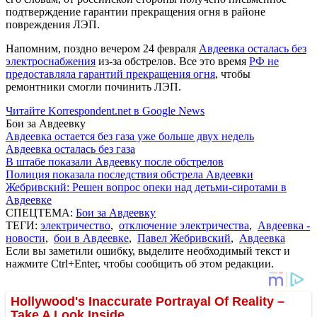
подтверждение гарантии прекращения огня в районе
повреждения ЛЭП.
Напомним, поздно вечером 24 февраля
Авдеевка осталась без
электроснабжения
из-за обстрелов. Все это время
РФ не
предоставляла гарантий прекращения огня
, чтобы
ремонтники смогли починить ЛЭП.
Читайте Korrespondent.net в Google News
Бои за Авдеевку
Авдеевка остается без газа уже больше двух недель
Авдеевка осталась без газа
В штабе показали Авдеевку после обстрелов
Полиция показала последствия обстрела Авдеевки
Жебривский: Решен вопрос опеки над детьми-сиротами в
Авдеевке
СПЕЦТЕМА:
Бои за Авдеевку
ТЕГИ:
электричество
,
отключение электричества
,
Авдеевка -
новости
,
бои в Авдеевке
,
Павел Жебривский
,
Авдеевка
Если вы заметили ошибку, выделите необходимый текст и
нажмите Ctrl+Enter, чтобы сообщить об этом редакции.