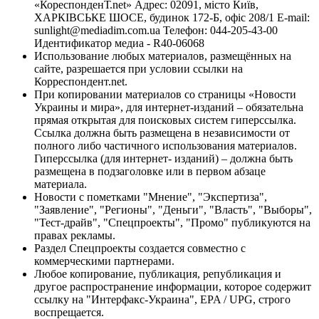
«КореспонденТ.net» Адрес: 02091, місто Київ,
ХАРКІВСЬКЕ ШОСЕ, будинок 172-Б, офіс 208/1 E-mail:
sunlight@mediadim.com.ua
Телефон: 044-205-43-00
Идентификатор медиа - R40-06068
Использование любых материалов, размещённых на
сайте, разрешается при условии ссылки на
Корреспондент.net.
При копировании материалов со страницы «Новости
Украины и мира», для интернет-изданий – обязательна
прямая открытая для поисковых систем гиперссылка.
Ссылка должна быть размещена в независимости от
полного либо частичного использования материалов.
Гиперссылка (для интернет- изданий) – должна быть
размещена в подзаголовке или в первом абзаце
материала.
Новости с пометками "Мнение", "Экспертиза",
"Заявление", "Регионы", "Деньги", "Власть", "Выборы",
"Тест-драйв", "Спецпроекты", "Промо" публикуются на
правах рекламы.
Раздел Спецпроекты создается совместно с
коммерческими партнерами.
Любое копирование, публикация, републикация и
другое распространение информации, которое содержит
ссылку на "Интерфакс-Украина", EPA / UPG, строго
воспрещается.