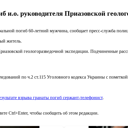
иб и.о. руководителя Приазовской геоло
тральной погиб 60-летний мужчина, сообщает пресс-служба поли
ный житель.
азовской геологоразведочной экспедиции. Подчиненные рассказ
едований по ч.2 ст.115 Уголовного кодекса Украины с пометкой
езультате взрыва гранаты погиб сержант-телефонист
.
те Ctrl+Enter, чтобы сообщить об этом редакции.