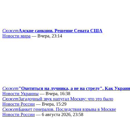
Сюжет
Адские санкции. Решение Сената США
Новости мира
— Вчера, 23:14
Сюжет
"Охотиться на лучника, а не на стрелу". Как Украи
Новости Украины
— Вчера, 16:38
Сюжет
Загадочный звук напугал Москву: что это было
Новости России
— Вчера, 15:29
Сюжет
Банкет генералов. Последствия взрыва в Москве
Новости России
— 6 августа 2026, 23:58