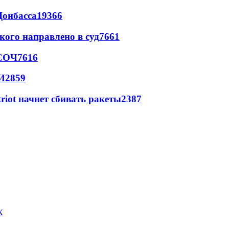
Донбасса
19366
кого направлено в суд
7661
 СОЧ
7616
И
2859
triot начнет сбивать ракеты
2387
К