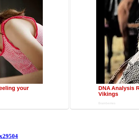
х
29504