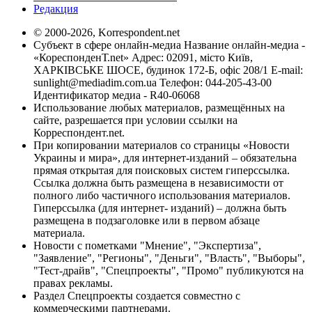
Редакция
© 2000-2026, Korrespondent.net
Субъект в сфере онлайн-медиа Название онлайн-медиа -
«КореспонденТ.net» Адрес: 02091, місто Київ,
ХАРКІВСЬКЕ ШОСЕ, будинок 172-Б, офіс 208/1 E-mail:
sunlight@mediadim.com.ua
Телефон: 044-205-43-00
Идентификатор медиа - R40-06068
Использование любых материалов, размещённых на
сайте, разрешается при условии ссылки на
Корреспондент.net.
При копировании материалов со страницы «Новости
Украины и мира», для интернет-изданий – обязательна
прямая открытая для поисковых систем гиперссылка.
Ссылка должна быть размещена в независимости от
полного либо частичного использования материалов.
Гиперссылка (для интернет- изданий) – должна быть
размещена в подзаголовке или в первом абзаце
материала.
Новости с пометками "Мнение", "Экспертиза",
"Заявление", "Регионы", "Деньги", "Власть", "Выборы",
"Тест-драйв", "Спецпроекты", "Промо" публикуются на
правах рекламы.
Раздел Спецпроекты создается совместно с
коммерческими партнерами.