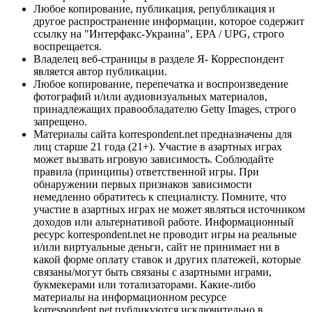
Любое копирование, публикация, републикация и
другое распространение информации, которое содержит
ссылку на "Интерфакс-Украина", EPA / UPG, строго
воспрещается.
Владелец веб-страницы в разделе Я- Корреспондент
является автор публикации.
Любое копирование, перепечатка и воспроизведение
фотографий и/или аудиовизуальных материалов,
принадлежащих правообладателю Getty Images, строго
запрещено.
Материалы сайта korrespondent.net предназначены для
лиц старше 21 года (21+). Участие в азартных играх
может вызвать игровую зависимость. Соблюдайте
правила (принципы) ответственной игры. При
обнаружении первых признаков зависимости
немедленно обратитесь к специалисту. Помните, что
участие в азартных играх не может являться источником
доходов или альтернативой работе. Информационный
ресурс korrespondent.net не проводит игры на реальные
и/или виртуальные деньги, сайт не принимает ни в
какой форме оплату ставок и других платежей, которые
связаны/могут быть связаны с азартными играми,
букмекерами или тотализаторами. Какие-либо
материалы на информационном ресурсе
korrespondent.net публикуются исключительно в