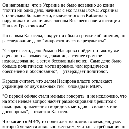
Он напомнил, что в Украине не было доведено до конца
"почти ни одно дело, начиная с экс-главы ГосЧС Украины
Станислава Бочковского, выведенного из Кабмина в
наручниках и заканчивая членом Высшего совета юстиции
Павлом Гречковским".
По словам Карасева, вокруг них были громкие обвинения, но
расследование дало "микроскопические результаты".
"Скорее всего, дело Романа Насирова пойдет по такому же
сценарию – громкое задержание, а точнее громкое
недозадержание, а затем бесславный конец. Само дело было
больше политически мотивировано, чем юридически
обеспечено и обоснованно", – утверждает политолог.
Карасев считает, что делом Насирова власти отвлекают
украинцев от двух важных тем – блокады и МВФ.
"О первой сейчас стали меньше говорить, и не исключено, что
на этой неделе вопрос насчет разблокирования решится с
помощью применения гибридных методов – силовых или
договорных", – отметил Карасев.
Что касается МВФ, то политолог напомнил о меморандуме,
который является довольно жестким, учитывая требования по