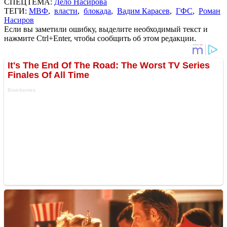
СПЕЦТЕМА:
Дело Насирова
ТЕГИ:
МВФ
,
власти
,
блокада
,
Вадим Карасев
,
ГФС
,
Роман
Насиров
Если вы заметили ошибку, выделите необходимый текст и
нажмите Ctrl+Enter, чтобы сообщить об этом редакции.