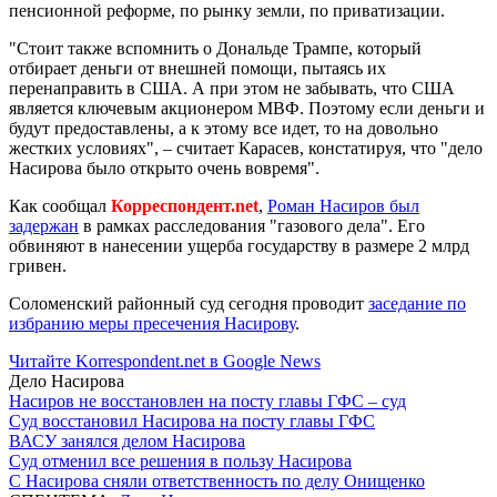
пенсионной реформе, по рынку земли, по приватизации.
"Стоит также вспомнить о Дональде Трампе, который
отбирает деньги от внешней помощи, пытаясь их
перенаправить в США. А при этом не забывать, что США
является ключевым акционером МВФ. Поэтому если деньги и
будут предоставлены, а к этому все идет, то на довольно
жестких условиях", – считает Карасев, констатируя, что "дело
Насирова было открыто очень вовремя".
Как сообщал
Корреспондент.net
,
Роман Насиров был
задержан
в рамках расследования "газового дела". Его
обвиняют в нанесении ущерба государству в размере 2 млрд
гривен.
Соломенский районный суд сегодня проводит
заседание по
избранию меры пресечения Насирову
.
Читайте Korrespondent.net в Google News
Дело Насирова
Насиров не восстановлен на посту главы ГФС – суд
Суд восстановил Насирова на посту главы ГФС
ВАСУ занялся делом Насирова
Суд отменил все решения в пользу Насирова
С Насирова сняли ответственность по делу Онищенко