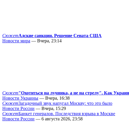
Сюжет
Адские санкции. Решение Сената США
Новости мира
— Вчера, 23:14
Сюжет
"Охотиться на лучника, а не на стрелу". Как Украи
Новости Украины
— Вчера, 16:38
Сюжет
Загадочный звук напугал Москву: что это было
Новости России
— Вчера, 15:29
Сюжет
Банкет генералов. Последствия взрыва в Москве
Новости России
— 6 августа 2026, 23:58