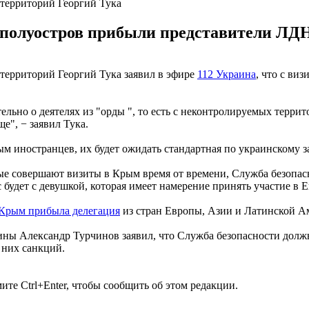
территорий Георгий Тука
а полуостров прибыли представители ЛДН
территорий Георгий Тука заявил в эфире
112 Украина
, что с ви
ительно о деятелях из "орды ", то есть с неконтролируемых тер
е", − заявил Тука.
м иностранцев, их будет ожидать стандартная по украинскому з
ые совершают визиты в Крым время от времени, Служба безопасн
ас будет с девушкой, которая имеет намерение принять участие в
Крым прибыла делегация
из стран Европы, Азии и Латинской Ам
ины Александр Турчинов заявил, что Служба безопасности дол
 них санкций.
те Ctrl+Enter, чтобы сообщить об этом редакции.