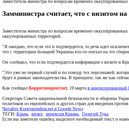
Заместитель министра по вопросам временно оккупированных 
Замминистра считает, что с визитом н
Заместитель министра по вопросам временно оккупированных 
оккупированных территорий.
"Я ожидаю, что если это и подтвердится, то речь идет исключ
что с территории большой Украины кто-то поехал на это сборищ
Он сообщил, что если подтвердится информация о визите в Кры
"Это уже не первый случай и по поводу тех персонажей, котор
будет в рамках законодательства. В принципе, так же как сейч
Как сообщал
Корреспондент.net
, 19 марта
в аннексированный 
Секретарь Совета национальной безопасности и обороны Укра
политиков из европейских и других стран для введения против
Читайте Korrespondent.net в Google News
ТЕГИ:
Крым
,
визит
,
аннексия Крыма
,
Георгий Тука
Если вы заметили ошибку, выделите необходимый текст и нажми