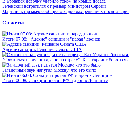
В Броварах девочку ударило током на крыше поезда
Зеленский встретился с премьер-министром Сербии
Марганец: премьер сообщил о кадровых решениях после авари
Сюжеты
Итоги 07.08: "Адские" санкции и "парад" дронов
Адские санкции. Решение Сената США
"Охотиться на лучника, а не на стрелу". Как Украине бороться 
Загадочный звук напугал Москву: что это было
Итоги 06.08: Санкции против РФ и дрон в Лейпциге