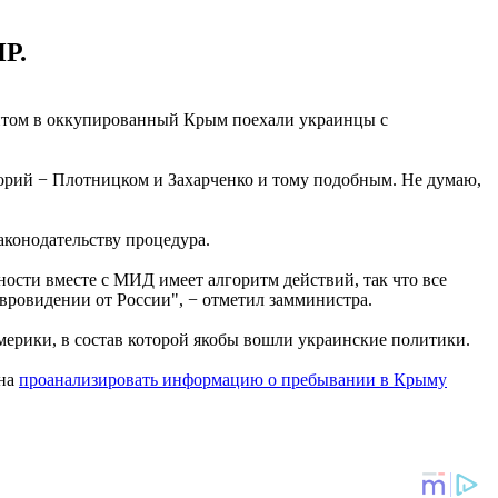
Р.
зитом в оккупированный Крым поехали украинцы с
риторий − Плотницком и Захарченко и тому подобным. Не думаю,
аконодательству процедура.
ости вместе с МИД имеет алгоритм действий, так что все
 Евровидении от России", − отметил замминистра.
ерики, в состав которой якобы вошли украинские политики.
жна
проанализировать информацию о пребывании в Крыму