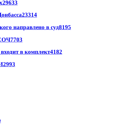
х
29633
Донбасса
23314
кого направлено в суд
8195
 СОЧ
7703
 входит в комплект
4182
И
2993