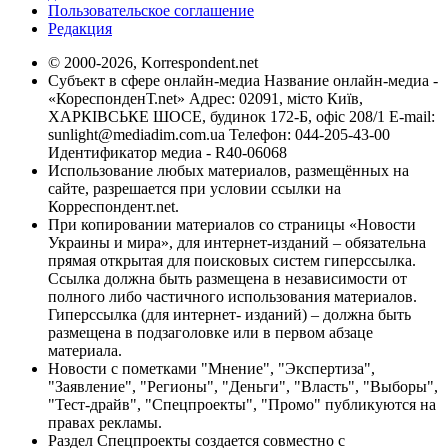
Пользовательское соглашение
Редакция
© 2000-2026, Korrespondent.net
Субъект в сфере онлайн-медиа Название онлайн-медиа -
«КореспонденТ.net» Адрес: 02091, місто Київ,
ХАРКІВСЬКЕ ШОСЕ, будинок 172-Б, офіс 208/1 E-mail:
sunlight@mediadim.com.ua
Телефон: 044-205-43-00
Идентификатор медиа - R40-06068
Использование любых материалов, размещённых на
сайте, разрешается при условии ссылки на
Корреспондент.net.
При копировании материалов со страницы «Новости
Украины и мира», для интернет-изданий – обязательна
прямая открытая для поисковых систем гиперссылка.
Ссылка должна быть размещена в независимости от
полного либо частичного использования материалов.
Гиперссылка (для интернет- изданий) – должна быть
размещена в подзаголовке или в первом абзаце
материала.
Новости с пометками "Мнение", "Экспертиза",
"Заявление", "Регионы", "Деньги", "Власть", "Выборы",
"Тест-драйв", "Спецпроекты", "Промо" публикуются на
правах рекламы.
Раздел Спецпроекты создается совместно с