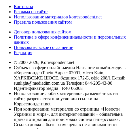
Контакты
Реклама на сайте
Использование материалов korrespondent.net
Правила пользования сайтом
Договор пользования сайтом
Политика в сфере конфиденциальности и персональных
данных
Пользовательское соглашение
Редакция
© 2000-2026, Korrespondent.net
Субъект в сфере онлайн-медиа Название онлайн-медиа -
«КореспонденТ.net» Адрес: 02091, місто Київ,
ХАРКІВСЬКЕ ШОСЕ, будинок 172-Б, офіс 208/1 E-mail:
sunlight@mediadim.com.ua
Телефон: 044-205-43-00
Идентификатор медиа - R40-06068
Использование любых материалов, размещённых на
сайте, разрешается при условии ссылки на
Корреспондент.net.
При копировании материалов со страницы «Новости
Украины и мира», для интернет-изданий – обязательна
прямая открытая для поисковых систем гиперссылка.
Ссылка должна быть размещена в независимости от