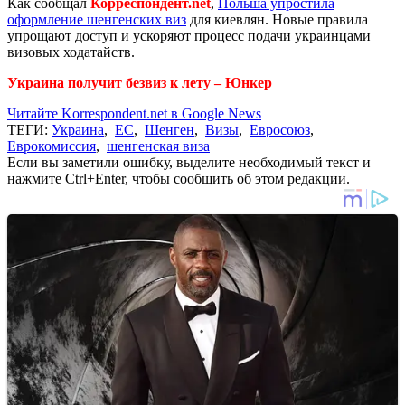
Как сообщал
Корреспондент.net
,
Польша упростила
оформление шенгенских виз
для киевлян. Новые правила
упрощают доступ и ускоряют процесс подачи украинцами
визовых ходатайств.
Украина получит безвиз к лету – Юнкер
Читайте Korrespondent.net в Google News
ТЕГИ:
Украина
,
ЕС
,
Шенген
,
Визы
,
Евросоюз
,
Еврокомиссия
,
шенгенская виза
Если вы заметили ошибку, выделите необходимый текст и
нажмите Ctrl+Enter, чтобы сообщить об этом редакции.