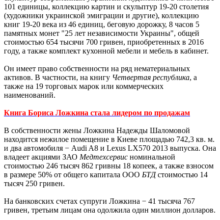
101 единицы, коллекцию картин и скульптур 19-20 столетия
(художники украинской эмиграции и другие), коллекцию
книг 19-20 века из 46 единиц, беговую дорожку, 8 часов 5
памятных монет "25 лет независимости Украины", общей
стоимостью 654 тысячи 700 гривен, приобретенных в 2016
году, а также комплект кухонной мебели и мебель в кабинет.
Он имеет право собственности на ряд нематериальных
активов. В частности, на книгу
Четвертая республика
, а
также на 19 торговых марок или коммерческих
наименований.
Книга Бориса Ложкина стала лидером по продажам
В собственности жены Ложкина Надежды Шаломовой
находится нежилое помещение в Киеве площадью 742,3 кв. м.
и два автомобиля − Аudi A8 и Lexus LX570 2013 выпуска. Она
владеет акциями ЗАО
Медтехсервис
номинальной
стоимостью 246 тысяч 862 гривны 18 копеек, а также взносом
в размере 50% от общего капитала ООО
БТД
стоимостью 14
тысяч 250 гривен.
На банковских счетах супруги Ложкина − 41 тысяча 767
гривен, третьим лицам она одолжила один миллион долларов.