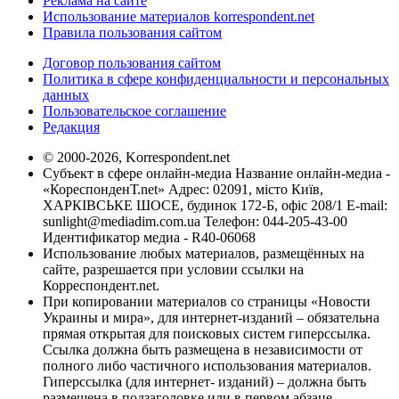
Реклама на сайте
Использование материалов korrespondent.net
Правила пользования сайтом
Договор пользования сайтом
Политика в сфере конфиденциальности и персональных
данных
Пользовательское соглашение
Редакция
© 2000-2026, Korrespondent.net
Субъект в сфере онлайн-медиа Название онлайн-медиа -
«КореспонденТ.net» Адрес: 02091, місто Київ,
ХАРКІВСЬКЕ ШОСЕ, будинок 172-Б, офіс 208/1 E-mail:
sunlight@mediadim.com.ua
Телефон: 044-205-43-00
Идентификатор медиа - R40-06068
Использование любых материалов, размещённых на
сайте, разрешается при условии ссылки на
Корреспондент.net.
При копировании материалов со страницы «Новости
Украины и мира», для интернет-изданий – обязательна
прямая открытая для поисковых систем гиперссылка.
Ссылка должна быть размещена в независимости от
полного либо частичного использования материалов.
Гиперссылка (для интернет- изданий) – должна быть
размещена в подзаголовке или в первом абзаце