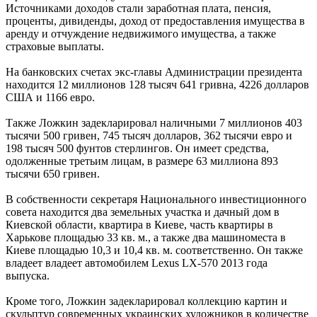
Источниками доходов стали заработная плата, пенсия,
проценты, дивиденды, доход от предоставления имущества в
аренду и отчуждение недвижимого имущества, а также
страховые выплаты.
На банковских счетах экс-главы Администрации президента
находится 12 миллионов 128 тысяч 641 гривна, 4226 долларов
США и 1166 евро.
Также Ложкин задекларировал наличными 7 миллионов 403
тысячи 500 гривен, 745 тысяч долларов, 362 тысячи евро и
198 тысяч 500 фунтов стерлингов. Он имеет средства,
одолженные третьим лицам, в размере 63 миллиона 893
тысячи 650 гривен.
В собственности секретаря Национального инвестиционного
совета находится два земельных участка и дачный дом в
Киевской области, квартира в Киеве, часть квартиры в
Харькове площадью 33 кв. м., а также два машиноместа в
Киеве площадью 10,3 и 10,4 кв. м. соответственно. Он также
владеет владеет автомобилем Lexus LX-570 2013 года
выпуска.
Кроме того, Ложкин задекларировал коллекцию картин и
скульптур современных украинских художников в количестве