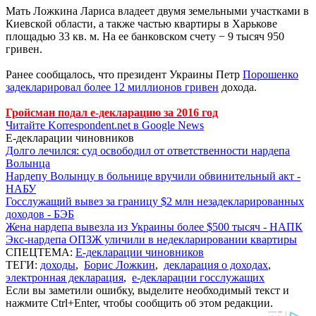
Мать Ложкина Лариса владеет двумя земельными участками в
Киевской области, а также частью квартиры в Харькове
площадью 33 кв. м. На ее банковском счету − 9 тысяч 950
гривен.
Ранее сообщалось, что президент Украины Петр
Порошенко
задекларировал более 12 миллионов гривен
дохода.
Гройсман подал е-декларацию за 2016 год
Читайте Korrespondent.net в Google News
Е-декларации чиновников
Долго лечился: суд освободил от ответственности нардепа
Волынца
Нардепу Волынцу в больнице вручили обвинительный акт -
НАБУ
Госслужащий вывез за границу $2 млн незадекларированных
доходов - БЭБ
Жена нардепа вывезла из Украины более $500 тысяч - НАПК
Экс-нардепа ОПЗЖ уличили в недекларировании квартиры
СПЕЦТЕМА:
Е-декларации чиновников
ТЕГИ:
доходы
,
Борис Ложкин
,
декларация о доходах
,
электронная декларация
,
е-декларации госслужащих
Если вы заметили ошибку, выделите необходимый текст и
нажмите Ctrl+Enter, чтобы сообщить об этом редакции.