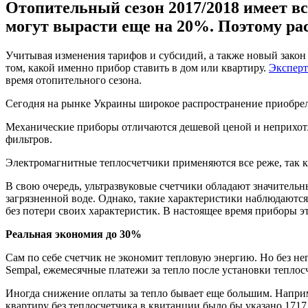
Отопительный сезон 2017/2018 имеет вс
могут вырасти еще на 20%. Поэтому ра
Учитывая изменения тарифов и субсидий, а также новый закон 
том, какой именно прибор ставить в дом или квартиру.
Эксперт
время отопительного сезона.
Сегодня на рынке Украины широкое распространение приобрели
Механические приборы отличаются дешевой ценой и неприхотли
фильтров.
Электромагнитные теплосчетчики применяются все реже, так к
В свою очередь, ультразвуковые счетчики обладают значительн
загрязненной воде. Однако, такие характеристики наблюдаютс
без потери своих характеристик. В настоящее время приборы э
Реальная экономия до 30%
Сам по себе счетчик не экономит тепловую энергию. Но без нег
Sempal, ежемесячные платежи за тепло после установки тепло
Иногда снижение оплаты за тепло бывает еще большим. Например
квартиру без теплосчетчика в квитанции было бы указано 1717