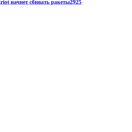
triot начнет сбивать ракеты
2925