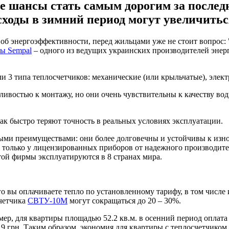
е шансы стать самым дорогим за послед
сходы в зимний период могут увеличитьс
об энергоэффективности, перед жильцами уже не стоит вопрос: 
ы Sempal
– одного из ведущих украинских производителей энерг
 3 типа теплосчетчиков: механические (или крыльчатые), элект
востью к монтажу, но они очень чувствительны к качеству вод
ак быстро теряют точность в реальных условиях эксплуатации.
ыми преимуществами: они более долговечны и устойчивы к износ
я только у лицензированных приборов от надежного производите
той фирмы эксплуатируются в 8 странах мира.
о вы оплачиваете тепло по установленному тарифу, в том числе 
счетчика
СВТУ-10М
могут сокращаться до 20 – 30%.
, для квартиры площадью 52.2 кв.м. в осенний период оплата со
.9 грн. Таким образом, экономия для квартиры с теплосчетчиком