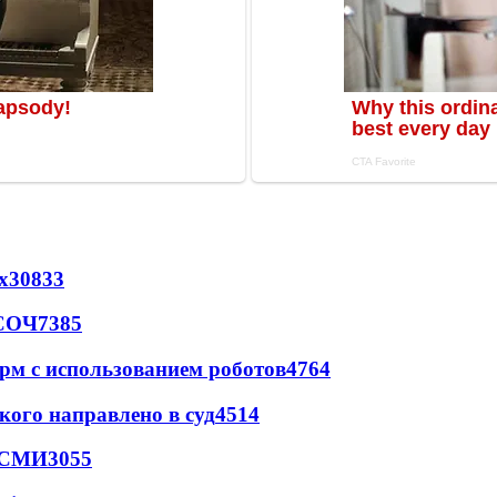
х
30833
 СОЧ
7385
рм с использованием роботов
4764
кого направлено в суд
4514
- СМИ
3055