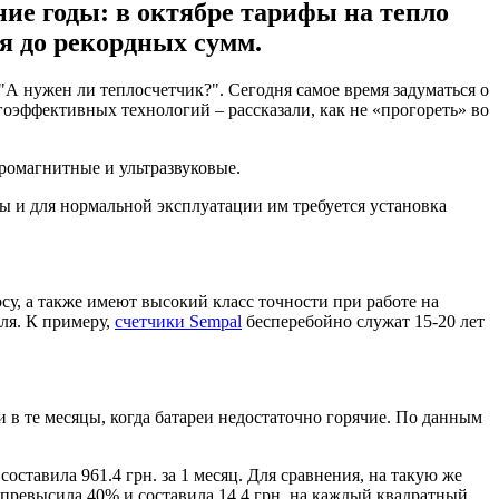
ние годы: в октябре тарифы на тепло
я до рекордных сумм.
"А нужен ли теплосчетчик?". Сегодня самое время задуматься о
оэффективных технологий – рассказали, как не «прогореть» во
ромагнитные и ультразвуковые.
ы и для нормальной эксплуатации им требуется установка
у, а также имеют высокий класс точности при работе на
ля. К примеру,
счетчики Sempal
бесперебойно служат 15-20 лет
и в те месяцы, когда батареи недостаточно горячие. По данным
ставила 961.4 грн. за 1 месяц. Для сравнения, на такую же
 превысила 40% и составила 14.4 грн. на каждый квадратный