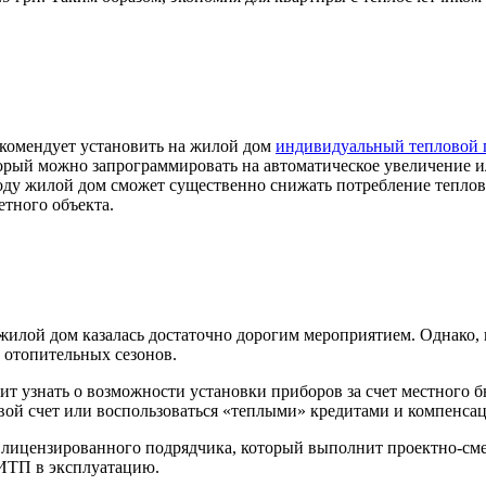
екомендует установить на жилой дом
индивидуальный тепловой 
торый можно запрограммировать на автоматическое увеличение 
оду жилой дом сможет существенно снижать потребление теплов
етного объекта.
 жилой дом казалась достаточно дорогим мероприятием. Однако,
2 отопительных сезонов.
оит узнать о возможности установки приборов за счет местног
 свой счет или воспользоваться «теплыми» кредитами и компенс
о лицензированного подрядчика, который выполнит проектно-см
 ИТП в эксплуатацию.