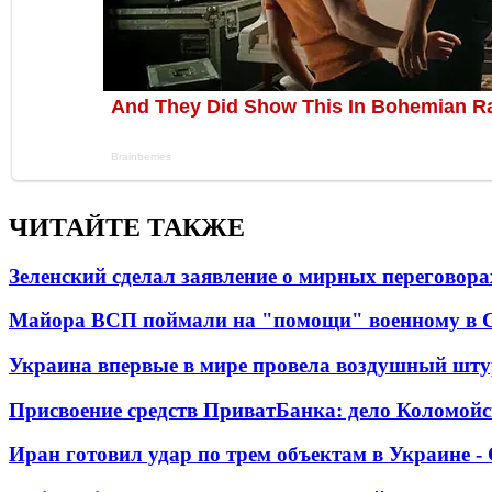
ЧИТАЙТЕ ТАКЖЕ
Зеленский сделал заявление о мирных переговора
Майора ВСП поймали на "помощи" военному в
Украина впервые в мире провела воздушный шту
Присвоение средств ПриватБанка: дело Коломойс
Иран готовил удар по трем объектам в Украине 