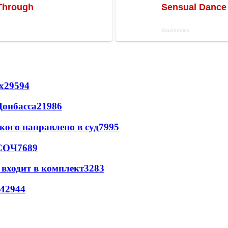
х
29594
Донбасса
21986
кого направлено в суд
7995
 СОЧ
7689
 входит в комплект
3283
И
2944