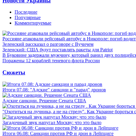
Новости Украины
Последние
Популярные
Комментируемые
Россияне атаковали рейсовый автобус в Никополе: погиб водит
Зеленский рассказал о разговоре с Вучичем
Зеленский: США будут поставлять ракеты для Patriot
В Буковине задержали мужчину, который ранил двух полицейс
Поражены 12 кораблей теневого флота России
Сюжеты
Итоги 07.08: "Адские" санкции и "парад" дронов
Адские санкции. Решение Сената США
"Охотиться на лучника, а не на стрелу". Как Украине бороться 
Загадочный звук напугал Москву: что это было
Итоги 06.08: Санкции против РФ и дрон в Лейпциге