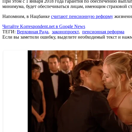
При этом с 1 января 2018 года гарантия по обеспечению выпл
минимума, будет обеспечиваться лицам, имеющим страховой ста
Напомним, в Нацбанке
считают пенсионную реформу
жизненно
Читайте Korrespondent.net в Google News
ТЕГИ:
Верховная Рада
,
законопроект
,
пенсионная реформа
Если вы заметили ошибку, выделите необходимый текст и нажми