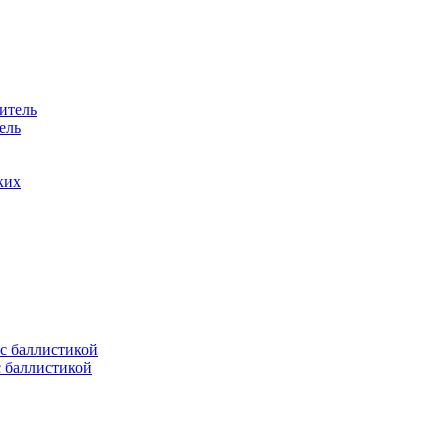
ель
ких
с баллистикой