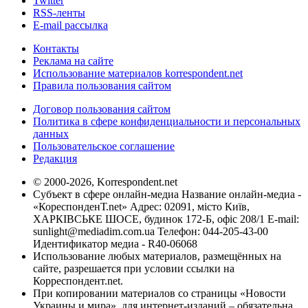
Twitter
RSS-ленты
E-mail рассылка
Контакты
Реклама на сайте
Использование материалов korrespondent.net
Правила пользования сайтом
Договор пользования сайтом
Политика в сфере конфиденциальности и персональных
данных
Пользовательское соглашение
Редакция
© 2000-2026, Korrespondent.net
Субъект в сфере онлайн-медиа Название онлайн-медиа -
«КореспонденТ.net» Адрес: 02091, місто Київ,
ХАРКІВСЬКЕ ШОСЕ, будинок 172-Б, офіс 208/1 E-mail:
sunlight@mediadim.com.ua
Телефон: 044-205-43-00
Идентификатор медиа - R40-06068
Использование любых материалов, размещённых на
сайте, разрешается при условии ссылки на
Корреспондент.net.
При копировании материалов со страницы «Новости
Украины и мира», для интернет-изданий – обязательна