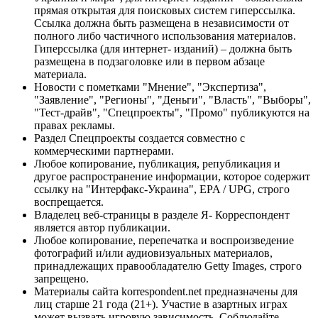
прямая открытая для поисковых систем гиперссылка.
Ссылка должна быть размещена в независимости от
полного либо частичного использования материалов.
Гиперссылка (для интернет- изданий) – должна быть
размещена в подзаголовке или в первом абзаце
материала.
Новости с пометками "Мнение", "Экспертиза",
"Заявление", "Регионы", "Деньги", "Власть", "Выборы",
"Тест-драйв", "Спецпроекты", "Промо" публикуются на
правах рекламы.
Раздел Спецпроекты создается совместно с
коммерческими партнерами.
Любое копирование, публикация, републикация и
другое распространение информации, которое содержит
ссылку на "Интерфакс-Украина", EPA / UPG, строго
воспрещается.
Владелец веб-страницы в разделе Я- Корреспондент
является автор публикации.
Любое копирование, перепечатка и воспроизведение
фотографий и/или аудиовизуальных материалов,
принадлежащих правообладателю Getty Images, строго
запрещено.
Материалы сайта korrespondent.net предназначены для
лиц старше 21 года (21+). Участие в азартных играх
может вызвать игровую зависимость. Соблюдайте