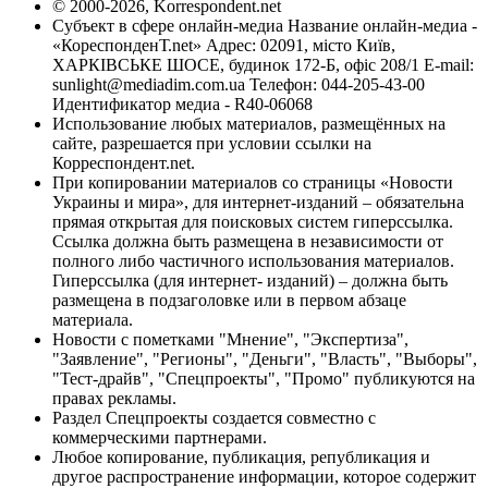
© 2000-2026, Korrespondent.net
Субъект в сфере онлайн-медиа Название онлайн-медиа -
«КореспонденТ.net» Адрес: 02091, місто Київ,
ХАРКІВСЬКЕ ШОСЕ, будинок 172-Б, офіс 208/1 E-mail:
sunlight@mediadim.com.ua
Телефон: 044-205-43-00
Идентификатор медиа - R40-06068
Использование любых материалов, размещённых на
сайте, разрешается при условии ссылки на
Корреспондент.net.
При копировании материалов со страницы «Новости
Украины и мира», для интернет-изданий – обязательна
прямая открытая для поисковых систем гиперссылка.
Ссылка должна быть размещена в независимости от
полного либо частичного использования материалов.
Гиперссылка (для интернет- изданий) – должна быть
размещена в подзаголовке или в первом абзаце
материала.
Новости с пометками "Мнение", "Экспертиза",
"Заявление", "Регионы", "Деньги", "Власть", "Выборы",
"Тест-драйв", "Спецпроекты", "Промо" публикуются на
правах рекламы.
Раздел Спецпроекты создается совместно с
коммерческими партнерами.
Любое копирование, публикация, републикация и
другое распространение информации, которое содержит