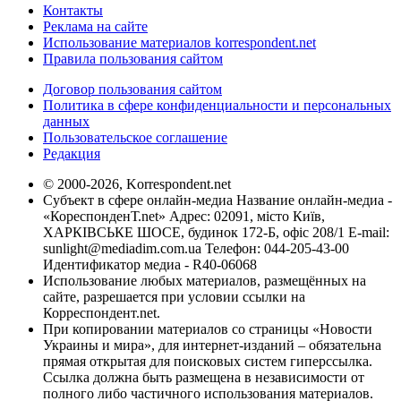
Контакты
Реклама на сайте
Использование материалов korrespondent.net
Правила пользования сайтом
Договор пользования сайтом
Политика в сфере конфиденциальности и персональных
данных
Пользовательское соглашение
Редакция
© 2000-2026, Korrespondent.net
Субъект в сфере онлайн-медиа Название онлайн-медиа -
«КореспонденТ.net» Адрес: 02091, місто Київ,
ХАРКІВСЬКЕ ШОСЕ, будинок 172-Б, офіс 208/1 E-mail:
sunlight@mediadim.com.ua
Телефон: 044-205-43-00
Идентификатор медиа - R40-06068
Использование любых материалов, размещённых на
сайте, разрешается при условии ссылки на
Корреспондент.net.
При копировании материалов со страницы «Новости
Украины и мира», для интернет-изданий – обязательна
прямая открытая для поисковых систем гиперссылка.
Ссылка должна быть размещена в независимости от
полного либо частичного использования материалов.