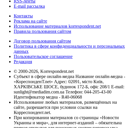
RSS-ленты
E-mail рассылка
Контакты
Реклама на сайте
Использование материалов korrespondent.net
Правила пользования сайтом
Договор пользования сайтом
Политика в сфере конфиденциальности и персональных
данных
Пользовательское соглашение
Редакция
© 2000-2026, Korrespondent.net
Субъект в сфере онлайн-медиа Название онлайн-медиа -
«КореспонденТ.net» Адрес: 02091, місто Київ,
ХАРКІВСЬКЕ ШОСЕ, будинок 172-Б, офіс 208/1 E-mail:
sunlight@mediadim.com.ua
Телефон: 044-205-43-00
Идентификатор медиа - R40-06068
Использование любых материалов, размещённых на
сайте, разрешается при условии ссылки на
Корреспондент.net.
При копировании материалов со страницы «Новости
Украины и мира», для интернет-изданий – обязательна
прямая открытая для поисковых систем гиперссылка.