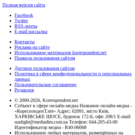
Полная версия сайта
Facebook
Twitter
RSS-ленты
E-mail рассылка
Контакты
Реклама на сайте
Использование материалов korrespondent.net
Правила пользования сайтом
Договор пользования сайтом
Политика в сфере конфиденциальности и персональных
данных
Пользовательское соглашение
Редакция
© 2000-2026, Korrespondent.net
Субъект в сфере онлайн-медиа Название онлайн-медиа -
«КореспонденТ.net» Адрес: 02091, місто Київ,
ХАРКІВСЬКЕ ШОСЕ, будинок 172-Б, офіс 208/1 E-mail:
sunlight@mediadim.com.ua
Телефон: 044-205-43-00
Идентификатор медиа - R40-06068
Использование любых материалов, размещённых на