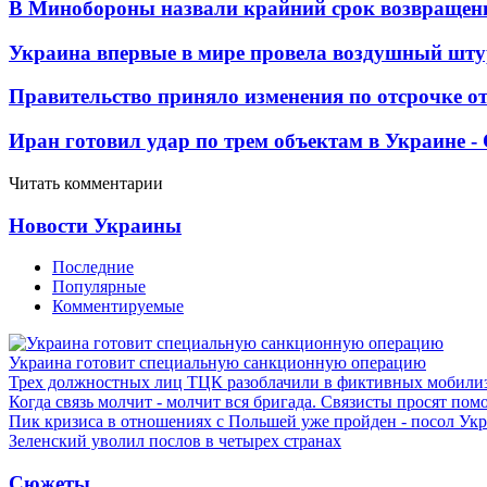
В Минобороны назвали крайний срок возвращен
Украина впервые в мире провела воздушный шту
Правительство приняло изменения по отсрочке о
Иран готовил удар по трем объектам в Украине 
Читать комментарии
Новости Украины
Последние
Популярные
Комментируемые
Украина готовит специальную санкционную операцию
Трех должностных лиц ТЦК разоблачили в фиктивных мобили
Когда связь молчит - молчит вся бригада. Связисты просят по
Пик кризиса в отношениях с Польшей уже пройден - посол Ук
Зеленский уволил послов в четырех странах
Сюжеты