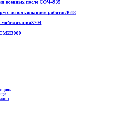
ия военных после СОЧ
4935
рм с использованием роботов
4618
т мобилизации
3704
- СМИ
3080
зациях
мощи
раины