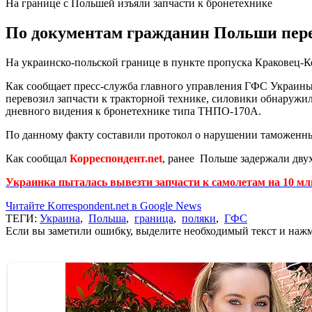
На границе с Польшей изъяли запчасти к бронетехнике
По документам гражданин Польши перев
На украинско-польской границе в пункте пропуска Краковец-
Как сообщает пресс-служба главного управления ГФС Украины
перевозил запчасти к тракторной технике, силовики обнаружи
дневного видения к бронетехнике типа ТНПО-170А.
По данному факту составили протокол о нарушении таможенны
Как сообщал
Корреспондент.net
, ранее Польше задержали дву
Украинка пыталась вывезти запчасти к самолетам на 10 мл
Читайте Korrespondent.net в Google News
ТЕГИ:
Украина
,
Польша
,
граница
,
поляки
,
ГФС
Если вы заметили ошибку, выделите необходимый текст и нажми