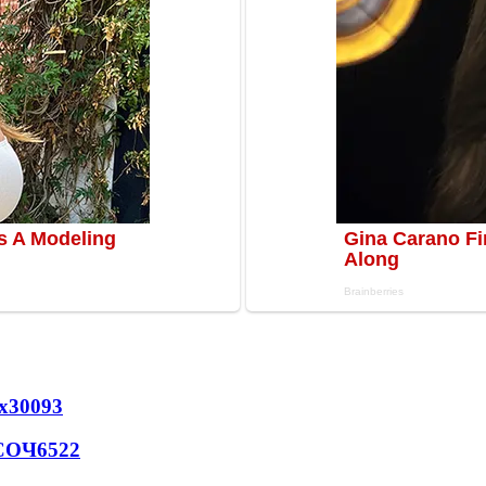
х
30093
 СОЧ
6522