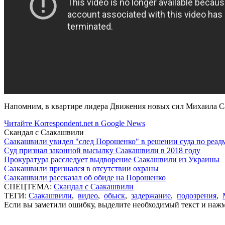
Напомним, в квартире лидера Движения новых сил Михаила Са
Читайте Korrespondent.net в Google News
Скандал с Саакашвили
Саакашвили увидел "след Порошенко" в решении суда по реад
Суд признал законной высылку Саакашвили в 2018 году
Прокуратура расследует выдворение Саакашвили из Украины
Саакашвили признался в отсутствии охраны
Саакашвили рассказал об обиде на Порошенко
СПЕЦТЕМА:
Скандал с Саакашвили
ТЕГИ:
Саакашвили
,
видео
,
обыск
,
задержание
,
подозрения
,
Если вы заметили ошибку, выделите необходимый текст и нажми