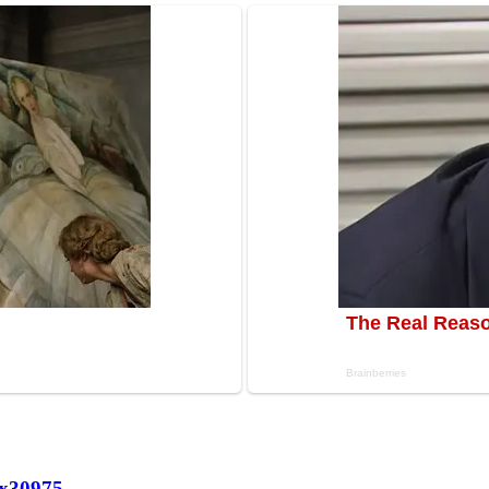
х
30975