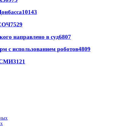
Донбасса
10143
 СОЧ
7529
кого направлено в суд
6807
рм с использованием роботов
4809
- СМИ
3121
ых