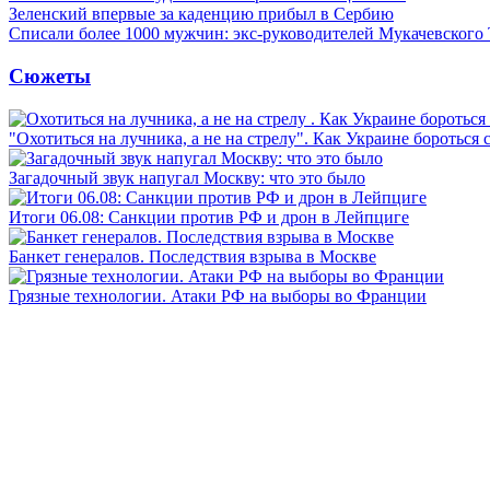
Зеленский впервые за каденцию прибыл в Сербию
Списали более 1000 мужчин: экс-руководителей Мукачевского
Сюжеты
"Охотиться на лучника, а не на стрелу". Как Украине бороться 
Загадочный звук напугал Москву: что это было
Итоги 06.08: Санкции против РФ и дрон в Лейпциге
Банкет генералов. Последствия взрыва в Москве
Грязные технологии. Атаки РФ на выборы во Франции