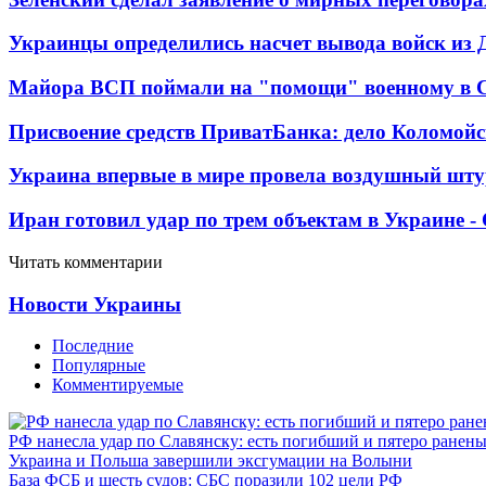
Украинцы определились насчет вывода войск из 
Майора ВСП поймали на "помощи" военному в
Присвоение средств ПриватБанка: дело Коломойс
Украина впервые в мире провела воздушный шту
Иран готовил удар по трем объектам в Украине 
Читать комментарии
Новости Украины
Последние
Популярные
Комментируемые
РФ нанесла удар по Славянску: есть погибший и пятеро ранен
Украина и Польша завершили эксгумации на Волыни
База ФСБ и шесть судов: СБС поразили 102 цели РФ