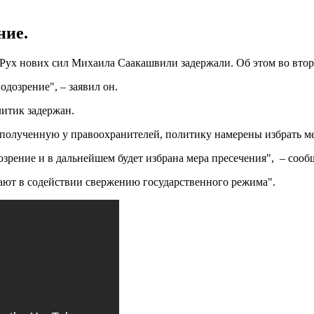
ние.
Рух нових сил Михаила Саакашвили задержали. Об этом во втор
дозрение", – заявил он.
итик задержан.
полученную у правоохранителей, политику намерены избрать ме
озрение и в дальнейшем будет избрана мера пресечения", – соо
ают в содействии свержению государственного режима".