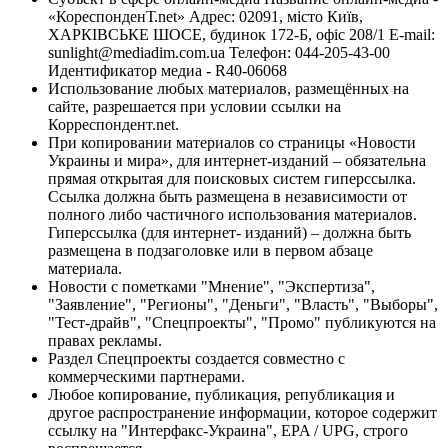
«КореспонденТ.net» Адрес: 02091, місто Київ,
ХАРКІВСЬКЕ ШОСЕ, будинок 172-Б, офіс 208/1 E-mail:
sunlight@mediadim.com.ua
Телефон: 044-205-43-00
Идентификатор медиа - R40-06068
Использование любых материалов, размещённых на
сайте, разрешается при условии ссылки на
Корреспондент.net.
При копировании материалов со страницы «Новости
Украины и мира», для интернет-изданий – обязательна
прямая открытая для поисковых систем гиперссылка.
Ссылка должна быть размещена в независимости от
полного либо частичного использования материалов.
Гиперссылка (для интернет- изданий) – должна быть
размещена в подзаголовке или в первом абзаце
материала.
Новости с пометками "Мнение", "Экспертиза",
"Заявление", "Регионы", "Деньги", "Власть", "Выборы",
"Тест-драйв", "Спецпроекты", "Промо" публикуются на
правах рекламы.
Раздел Спецпроекты создается совместно с
коммерческими партнерами.
Любое копирование, публикация, републикация и
другое распространение информации, которое содержит
ссылку на "Интерфакс-Украина", EPA / UPG, строго