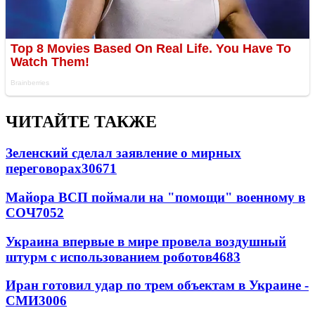
ЧИТАЙТЕ ТАКЖЕ
Зеленский сделал заявление о мирных
переговорах
30671
Майора ВСП поймали на "помощи" военному в
СОЧ
7052
Украина впервые в мире провела воздушный
штурм с использованием роботов
4683
Иран готовил удар по трем объектам в Украине -
СМИ
3006