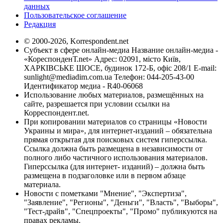
данных
Пользовательское соглашение
Редакция
© 2000-2026, Korrespondent.net
Субъект в сфере онлайн-медиа Название онлайн-медиа -
«КореспонденТ.net» Адрес: 02091, місто Київ,
ХАРКІВСЬКЕ ШОСЕ, будинок 172-Б, офіс 208/1 E-mail:
sunlight@mediadim.com.ua
Телефон: 044-205-43-00
Идентификатор медиа - R40-06068
Использование любых материалов, размещённых на
сайте, разрешается при условии ссылки на
Корреспондент.net.
При копировании материалов со страницы «Новости
Украины и мира», для интернет-изданий – обязательна
прямая открытая для поисковых систем гиперссылка.
Ссылка должна быть размещена в независимости от
полного либо частичного использования материалов.
Гиперссылка (для интернет- изданий) – должна быть
размещена в подзаголовке или в первом абзаце
материала.
Новости с пометками "Мнение", "Экспертиза",
"Заявление", "Регионы", "Деньги", "Власть", "Выборы",
"Тест-драйв", "Спецпроекты", "Промо" публикуются на
правах рекламы.