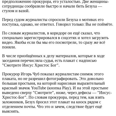
предположению прокурора, его усталостью. Две женщины-
сотрудницы сообразили быстро и начали бить Безуха —
стулом и вазой.
Перед судом журналисты спросили Безуха о мотивах его
поступка, однако, не ответил. Говорил только: Вы не поймёте.
По словам журналистов, в коридоре он ещё сказал, что
специально зарегистрировался в соцсетях и хотел загрузить
видео. Якобы если бы мы его посмотрели, то сразу же всё
поняли.
В числе приобщённых к делу материалов, которые в ходе
заседания перечисляла судья, есть плакат с надписью
"Смотрите Иисус Христос Бог".
Прокурор Игорь Чуб показал журналистам снимок этого
плаката, но не разрешил фотографировать. Это довольно
большая простыня, на которой нарисован выразительный
красный значок YouTube (кнопка Play). И на этой простыне
выведено сверху "Смотрите", ниже, через дефисы — "Иисус-
Христос-Бог". По словам прокурора, перед тем, как взять
заложников, Безух бросил этот плакат на киоск рядом с
отделением почты. Что это и зачем, следствие будет ещё
выяснять.