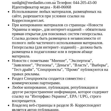
sunlight@mediadim.com.ua
Телефон: 044-205-43-00
Идентификатор медиа - R40-06068
Использование любых материалов, размещённых на
сайте, разрешается при условии ссылки на
Корреспондент.net.
При копировании материалов со страницы «Новости
Украины и мира», для интернет-изданий – обязательна
прямая открытая для поисковых систем гиперссылка.
Ссылка должна быть размещена в независимости от
полного либо частичного использования материалов.
Гиперссылка (для интернет- изданий) – должна быть
размещена в подзаголовке или в первом абзаце
материала.
Новости с пометками "Мнение", "Экспертиза",
"Заявление", "Регионы", "Деньги", "Власть", "Выборы",
"Тест-драйв", "Спецпроекты", "Промо" публикуются на
правах рекламы.
Раздел Спецпроекты создается совместно с
коммерческими партнерами.
Любое копирование, публикация, републикация и
другое распространение информации, которое содержит
ссылку на "Интерфакс-Украина", EPA / UPG, строго
воспрещается.
Владелец веб-страницы в разделе Я- Корреспондент
является автор публикации.