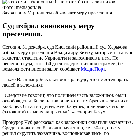
Фото: mediaport.ua
Захватчику Укрпошгты объявляют меру пресечения
Суд избрал виновнику меру
пресечения.
Сегодня, 31 декабря, суд Киевский районный суд Харькова
избрал меру пресечения Владимиру Безуху, который накануне
захватил отделение Укрпошты и заложников в нем. По
решению суда, это – 60 дней содержания под стражей, без
возможности внести залог, сообщает
МедиаПорт
.
Также Владимир Безух заявил в райсуде, что не хотел брать
людей в заложники.
"Следствие говорит, что полицией часть заложников были
освобождены. Было не так, я не хотел их брать в заложники
вообще. Отпустил детей, жен, бабушек, я не знаю, чего он
(заложник) на меня напрыгнул", – говорит Безух.
Прокурор Чуб рассказал, как заложники схватили захватчика.
Среди заложников был один мужчина, лет 30-ти, он сам
решил скрутить захватчика, воспользовавшись, по