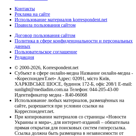
Контакты
Реклама на сайте
Использование материалов korrespondent.net
Правила пользования сайтом
Договор пользования сайтом
Политика в сфере конфиденциальности и персональных
данных
Пользовательское соглашение
Редакция
© 2000-2026, Korrespondent.net
Субъект в сфере онлайн-медиа Название онлайн-медиа -
«КореспонденТ.net» Адрес: 02091, місто Київ,
ХАРКІВСЬКЕ ШОСЕ, будинок 172-Б, офіс 208/1 E-mail:
sunlight@mediadim.com.ua
Телефон: 044-205-43-00
Идентификатор медиа - R40-06068
Использование любых материалов, размещённых на
сайте, разрешается при условии ссылки на
Корреспондент.net.
При копировании материалов со страницы «Новости
Украины и мира», для интернет-изданий – обязательна
прямая открытая для поисковых систем гиперссылка.
Ссылка должна быть размещена в независимости от