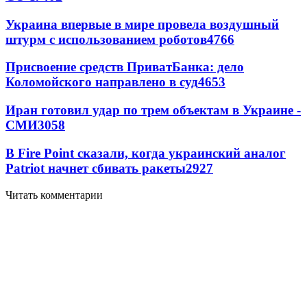
Украина впервые в мире провела воздушный
штурм с использованием роботов
4766
Присвоение средств ПриватБанка: дело
Коломойского направлено в суд
4653
Иран готовил удар по трем объектам в Украине -
СМИ
3058
В Fire Point сказали, когда украинский аналог
Patriot начнет сбивать ракеты
2927
Читать комментарии