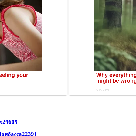
х
29605
Донбасса
22391