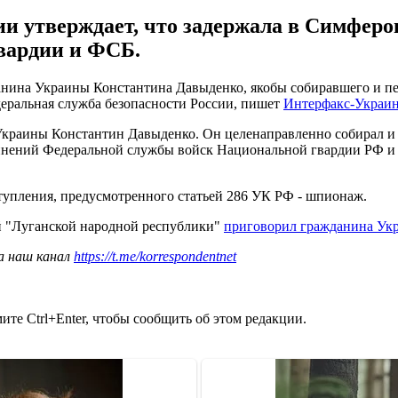
ии утверждает, что задержала в Симфер
вардии и ФСБ.
нина Украины Константина Давыденко, якобы собиравшего и пе
деральная служба безопасности России, пишет
Интерфакс-Украи
Украины Константин Давыденко. Он целенаправленно собирал и
единений Федеральной службы войск Национальной гвардии РФ 
ступления, предусмотренного статьей 286 УК РФ - шпионаж.
й "Луганской народной республики"
приговорил гражданина Укр
а наш канал
https://t.me/korrespondentnet
те Ctrl+Enter, чтобы сообщить об этом редакции.