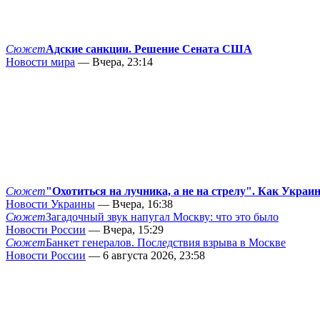
Сюжет
Адские санкции. Решение Сената США
Новости мира
— Вчера, 23:14
Сюжет
"Охотиться на лучника, а не на стрелу". Как Украи
Новости Украины
— Вчера, 16:38
Сюжет
Загадочный звук напугал Москву: что это было
Новости России
— Вчера, 15:29
Сюжет
Банкет генералов. Последствия взрыва в Москве
Новости России
— 6 августа 2026, 23:58