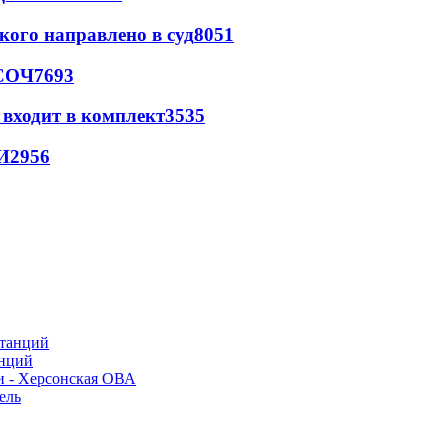
кого направлено в суд
8051
 СОЧ
7693
 входит в комплект
3535
И
2956
анций
и - Херсонская ОВА
ель