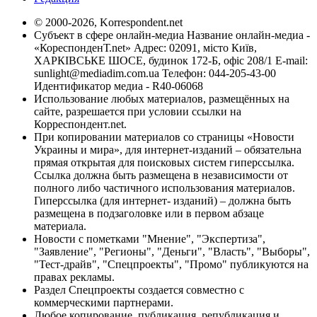
© 2000-2026, Korrespondent.net
Субъект в сфере онлайн-медиа Название онлайн-медиа -
«КореспонденТ.net» Адрес: 02091, місто Київ,
ХАРКІВСЬКЕ ШОСЕ, будинок 172-Б, офіс 208/1 E-mail:
sunlight@mediadim.com.ua
Телефон: 044-205-43-00
Идентификатор медиа - R40-06068
Использование любых материалов, размещённых на
сайте, разрешается при условии ссылки на
Корреспондент.net.
При копировании материалов со страницы «Новости
Украины и мира», для интернет-изданий – обязательна
прямая открытая для поисковых систем гиперссылка.
Ссылка должна быть размещена в независимости от
полного либо частичного использования материалов.
Гиперссылка (для интернет- изданий) – должна быть
размещена в подзаголовке или в первом абзаце
материала.
Новости с пометками "Мнение", "Экспертиза",
"Заявление", "Регионы", "Деньги", "Власть", "Выборы",
"Тест-драйв", "Спецпроекты", "Промо" публикуются на
правах рекламы.
Раздел Спецпроекты создается совместно с
коммерческими партнерами.
Любое копирование, публикация, републикация и