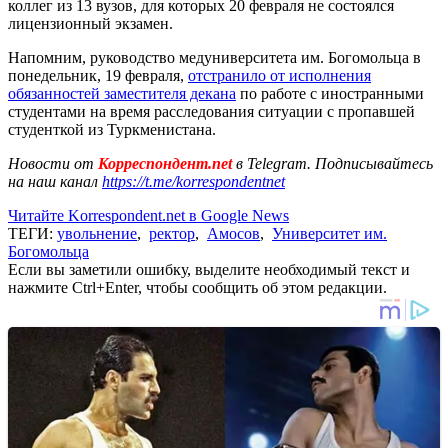
коллег из 13 вузов, для которых 20 февраля не состоялся
лицензионный экзамен.
Напомним, руководство медуниверситета им. Богомольца в
понедельник, 19 февраля,
отстранило от исполнения
обязанностей заместителя декана
по работе с иностранными
студентами на время расследования ситуации с пропавшей
студенткой из Туркменистана.
Новости от
Корреспондент.net
в Telegram. Подписывайтесь
на наш канал
https://t.me/korrespondentnet
Читайте Korrespondent.net в Google News
ТЕГИ:
увольнение
,
ректор
,
Амосов
,
Университет им.
Богомольца
Если вы заметили ошибку, выделите необходимый текст и
нажмите Ctrl+Enter, чтобы сообщить об этом редакции.