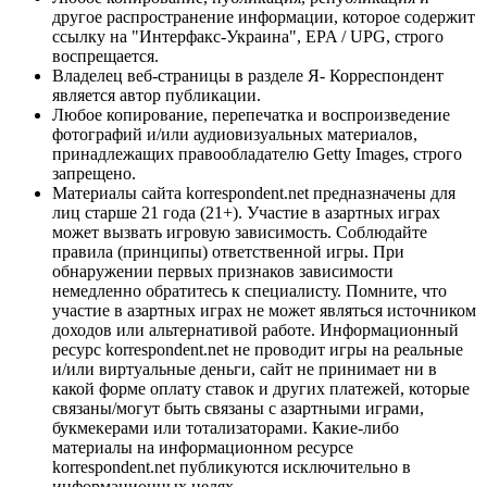
другое распространение информации, которое содержит
ссылку на "Интерфакс-Украина", EPA / UPG, строго
воспрещается.
Владелец веб-страницы в разделе Я- Корреспондент
является автор публикации.
Любое копирование, перепечатка и воспроизведение
фотографий и/или аудиовизуальных материалов,
принадлежащих правообладателю Getty Images, строго
запрещено.
Материалы сайта korrespondent.net предназначены для
лиц старше 21 года (21+). Участие в азартных играх
может вызвать игровую зависимость. Соблюдайте
правила (принципы) ответственной игры. При
обнаружении первых признаков зависимости
немедленно обратитесь к специалисту. Помните, что
участие в азартных играх не может являться источником
доходов или альтернативой работе. Информационный
ресурс korrespondent.net не проводит игры на реальные
и/или виртуальные деньги, сайт не принимает ни в
какой форме оплату ставок и других платежей, которые
связаны/могут быть связаны с азартными играми,
букмекерами или тотализаторами. Какие-либо
материалы на информационном ресурсе
korrespondent.net публикуются исключительно в
информационных целях.