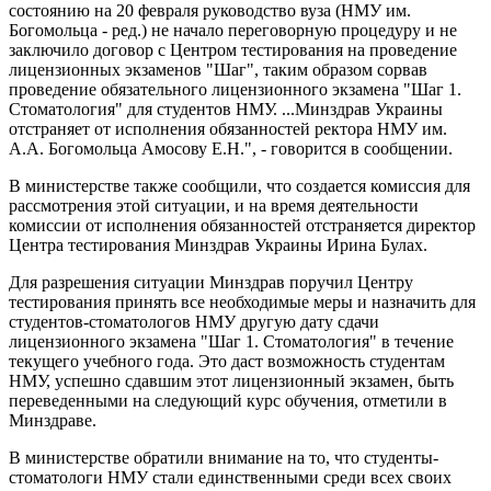
состоянию на 20 февраля руководство вуза (НМУ им.
Богомольца - ред.) не начало переговорную процедуру и не
заключило договор с Центром тестирования на проведение
лицензионных экзаменов "Шаг", таким образом сорвав
проведение обязательного лицензионного экзамена "Шаг 1.
Стоматология" для студентов НМУ. ...Минздрав Украины
отстраняет от исполнения обязанностей ректора НМУ им.
А.А. Богомольца Амосову Е.Н.", - говорится в сообщении.
В министерстве также сообщили, что создается комиссия для
рассмотрения этой ситуации, и на время деятельности
комиссии от исполнения обязанностей отстраняется директор
Центра тестирования Минздрав Украины Ирина Булах.
Для разрешения ситуации Минздрав поручил Центру
тестирования принять все необходимые меры и назначить для
студентов-стоматологов НМУ другую дату сдачи
лицензионного экзамена "Шаг 1. Стоматология" в течение
текущего учебного года. Это даст возможность студентам
НМУ, успешно сдавшим этот лицензионный экзамен, быть
переведенными на следующий курс обучения, отметили в
Минздраве.
В министерстве обратили внимание на то, что студенты-
стоматологи НМУ стали единственными среди всех своих