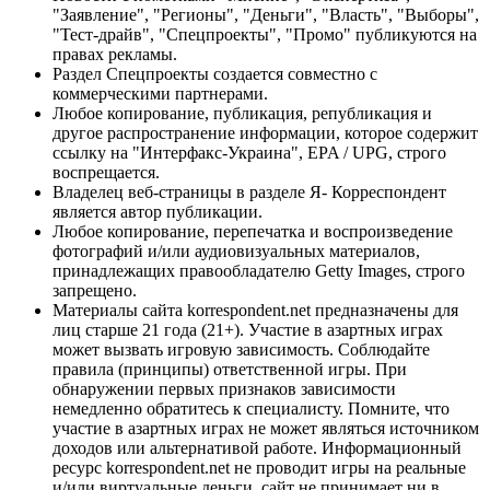
"Заявление", "Регионы", "Деньги", "Власть", "Выборы",
"Тест-драйв", "Спецпроекты", "Промо" публикуются на
правах рекламы.
Раздел Спецпроекты создается совместно с
коммерческими партнерами.
Любое копирование, публикация, републикация и
другое распространение информации, которое содержит
ссылку на "Интерфакс-Украина", EPA / UPG, строго
воспрещается.
Владелец веб-страницы в разделе Я- Корреспондент
является автор публикации.
Любое копирование, перепечатка и воспроизведение
фотографий и/или аудиовизуальных материалов,
принадлежащих правообладателю Getty Images, строго
запрещено.
Материалы сайта korrespondent.net предназначены для
лиц старше 21 года (21+). Участие в азартных играх
может вызвать игровую зависимость. Соблюдайте
правила (принципы) ответственной игры. При
обнаружении первых признаков зависимости
немедленно обратитесь к специалисту. Помните, что
участие в азартных играх не может являться источником
доходов или альтернативой работе. Информационный
ресурс korrespondent.net не проводит игры на реальные
и/или виртуальные деньги, сайт не принимает ни в