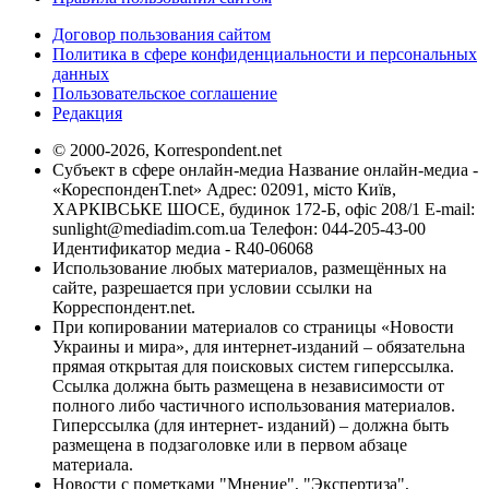
Договор пользования сайтом
Политика в сфере конфиденциальности и персональных
данных
Пользовательское соглашение
Редакция
© 2000-2026, Korrespondent.net
Субъект в сфере онлайн-медиа Название онлайн-медиа -
«КореспонденТ.net» Адрес: 02091, місто Київ,
ХАРКІВСЬКЕ ШОСЕ, будинок 172-Б, офіс 208/1 E-mail:
sunlight@mediadim.com.ua
Телефон: 044-205-43-00
Идентификатор медиа - R40-06068
Использование любых материалов, размещённых на
сайте, разрешается при условии ссылки на
Корреспондент.net.
При копировании материалов со страницы «Новости
Украины и мира», для интернет-изданий – обязательна
прямая открытая для поисковых систем гиперссылка.
Ссылка должна быть размещена в независимости от
полного либо частичного использования материалов.
Гиперссылка (для интернет- изданий) – должна быть
размещена в подзаголовке или в первом абзаце
материала.
Новости с пометками "Мнение", "Экспертиза",