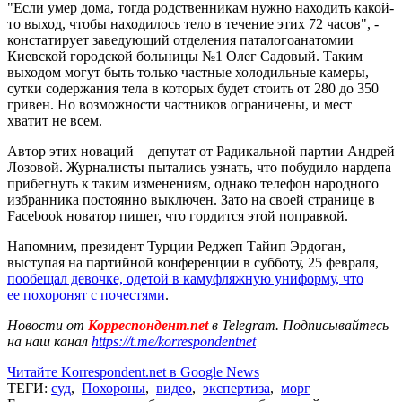
"Если умер дома, тогда родственникам нужно находить какой-
то выход, чтобы находилось тело в течение этих 72 часов", -
констатирует заведующий отделения паталогоанатомии
Киевской городской больницы №1 Олег Садовый. Таким
выходом могут быть только частные холодильные камеры,
сутки содержания тела в которых будет стоить от 280 до 350
гривен. Но возможности частников ограничены, и мест
хватит не всем.
Автор этих новаций – депутат от Радикальной партии Андрей
Лозовой. Журналисты пытались узнать, что побудило нардепа
прибегнуть к таким изменениям, однако телефон народного
избранника постоянно выключен. Зато на своей странице в
Facebook новатор пишет, что гордится этой поправкой.
Напомним, президент Турции Реджеп Тайип Эрдоган,
выступая на партийной конференции в субботу, 25 февраля,
пообещал девочке, одетой в камуфляжную униформу, что
ее похоронят с почестями
.
Новости от
Корреспондент.net
в Telegram. Подписывайтесь
на наш канал
https://t.me/korrespondentnet
Читайте Korrespondent.net в Google News
ТЕГИ:
суд
,
Похороны
,
видео
,
экспертиза
,
морг