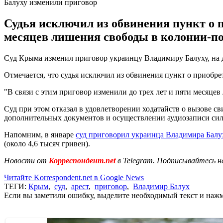
Балуху изменили приговор
Судья исключил из обвинения пункт о п
месяцев лишения свободы в колонии-по
Суд Крыма изменил приговор украинцу Владимиру Балуху, на д
Отмечается, что судья исключил из обвинения пункт о приобре
"В связи с этим приговор изменили до трех лет и пяти месяце
Суд при этом отказал в удовлетворении ходатайств о вызове св
дополнительных документов и осуществлении аудиозаписи сил
Напомним, в январе
суд приговорил украинца Владимира Балу
(около 4,6 тысяч гривен).
Новости от
Корреспондент.net
в Telegram. Подписывайтесь н
Читайте Korrespondent.net в Google News
ТЕГИ:
Крым
,
суд
,
арест
,
приговор
,
Владимир Балух
Если вы заметили ошибку, выделите необходимый текст и нажми