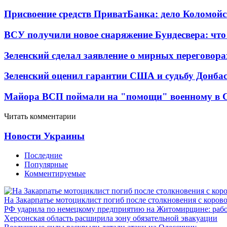
Присвоение средств ПриватБанка: дело Коломойс
ВСУ получили новое снаряжение Бундесвера: что
Зеленский сделал заявление о мирных переговора
Зеленский оценил гарантии США и судьбу Донбас
Майора ВСП поймали на "помощи" военному в
Читать комментарии
Новости Украины
Последние
Популярные
Комментируемые
На Закарпатье мотоциклист погиб после столкновения с коров
РФ ударила по немецкому предприятию на Житомирщине: рабо
Херсонская область расширила зону обязательной эвакуации