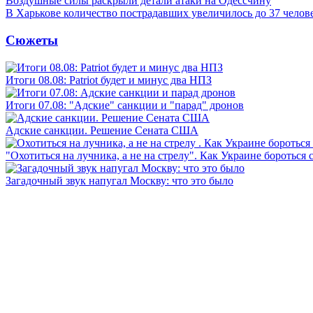
Воздушные силы раскрыли детали атаки на Одессчину
В Харькове количество пострадавших увеличилось до 37 челов
Сюжеты
Итоги 08.08: Patriot будет и минус два НПЗ
Итоги 07.08: "Адские" санкции и "парад" дронов
Адские санкции. Решение Сената США
"Охотиться на лучника, а не на стрелу". Как Украине бороться 
Загадочный звук напугал Москву: что это было