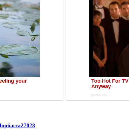
Донбасса
27028