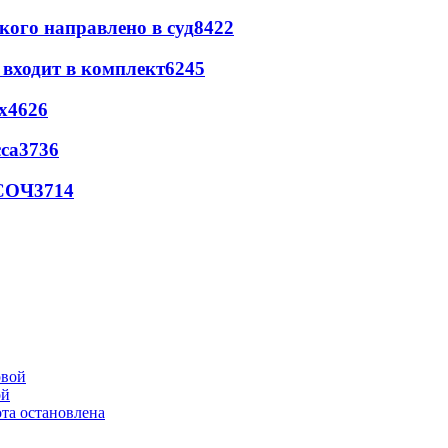
кого направлено в суд
8422
 входит в комплект
6245
х
4626
са
3736
 СОЧ
3714
ой
та остановлена