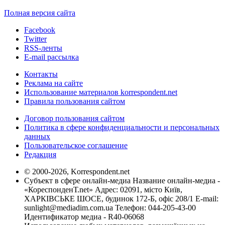
Полная версия сайта
Facebook
Twitter
RSS-ленты
E-mail рассылка
Контакты
Реклама на сайте
Использование материалов korrespondent.net
Правила пользования сайтом
Договор пользования сайтом
Политика в сфере конфиденциальности и персональных
данных
Пользовательское соглашение
Редакция
© 2000-2026, Korrespondent.net
Субъект в сфере онлайн-медиа Название онлайн-медиа -
«КореспонденТ.net» Адрес: 02091, місто Київ,
ХАРКІВСЬКЕ ШОСЕ, будинок 172-Б, офіс 208/1 E-mail:
sunlight@mediadim.com.ua
Телефон: 044-205-43-00
Идентификатор медиа - R40-06068