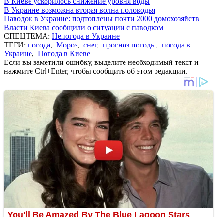
В Киеве ускорилось снижение уровня воды
В Украине возможна вторая волна половодья
Паводок в Украине: подтоплены почти 2000 домохозяйств
Власти Киева сообщили о ситуации с паводком
СПЕЦТЕМА:
Непогода в Украине
ТЕГИ:
погода
,
Мороз
,
снег
,
прогноз погоды
,
погода в
Украине
,
Погода в Киеве
Если вы заметили ошибку, выделите необходимый текст и
нажмите Ctrl+Enter, чтобы сообщить об этом редакции.