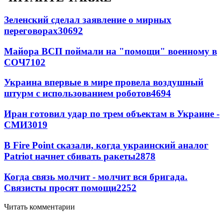
Зеленский сделал заявление о мирных
переговорах
30692
Майора ВСП поймали на "помощи" военному в
СОЧ
7102
Украина впервые в мире провела воздушный
штурм с использованием роботов
4694
Иран готовил удар по трем объектам в Украине -
СМИ
3019
В Fire Point сказали, когда украинский аналог
Patriot начнет сбивать ракеты
2878
Когда связь молчит - молчит вся бригада.
Связисты просят помощи
2252
Читать комментарии