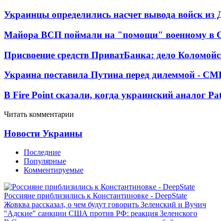
Украинцы определились насчет вывода войск из 
Майора ВСП поймали на "помощи" военному в
Присвоение средств ПриватБанка: дело Коломойс
Украина поставила Путина перед дилеммой - СМ
В Fire Point сказали, когда украинский аналог Pa
Читать комментарии
Новости Украины
Последние
Популярные
Комментируемые
Россияне приблизились к Константиновке - DeepState
Жовква рассказал, о чем будут говорить Зеленский и Вучич
"Адские" санкции США против РФ: реакция Зеленского