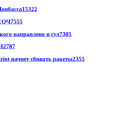
Донбасса
15322
 СОЧ
7555
кого направлено в суд
7305
И
2787
triot начнет сбивать ракеты
2355