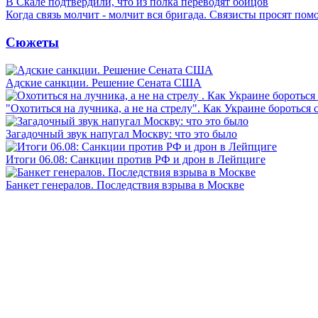
В Скале подтвердили, что из полка переводят бойцов
Когда связь молчит - молчит вся бригада. Связисты просят по
Сюжеты
Адские санкции. Решение Сената США
"Охотиться на лучника, а не на стрелу". Как Украине бороться 
Загадочный звук напугал Москву: что это было
Итоги 06.08: Санкции против РФ и дрон в Лейпциге
Банкет генералов. Последствия взрыва в Москве