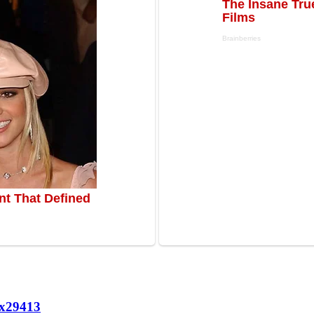
х
29413