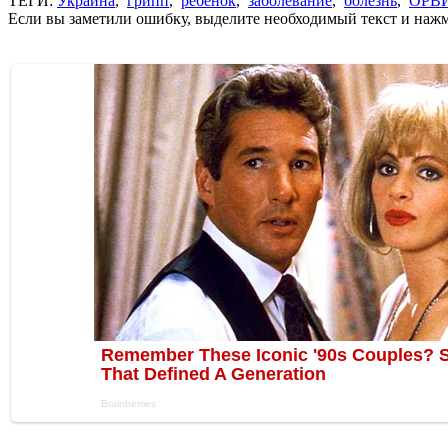
ТЕГИ:
Украина
,
грипп
,
ребенок
,
заболевание
,
болезнь
,
ОРВ
Если вы заметили ошибку, выделите необходимый текст и нажми