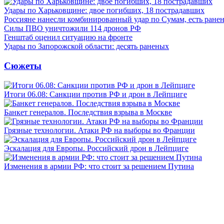
Удары по Харьковщине: двое погибших, 18 пострадавших
Россияне нанесли комбинированный удар по Сумам, есть ране
Силы ПВО уничтожили 114 дронов РФ
Генштаб оценил ситуацию на фронте
Удары по Запорожской области: десять раненых
Сюжеты
Итоги 06.08: Санкции против РФ и дрон в Лейпциге
Банкет генералов. Последствия взрыва в Москве
Грязные технологии. Атаки РФ на выборы во Франции
Эскалация для Европы. Российский дрон в Лейпциге
Изменения в армии РФ: что стоит за решением Путина