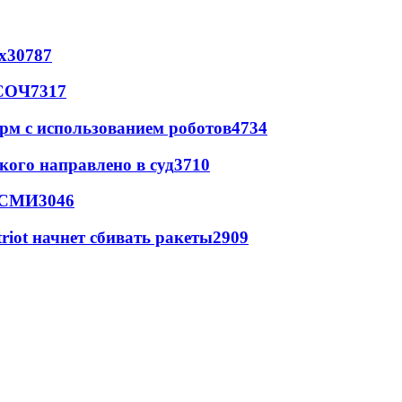
х
30787
 СОЧ
7317
рм с использованием роботов
4734
кого направлено в суд
3710
- СМИ
3046
triot начнет сбивать ракеты
2909