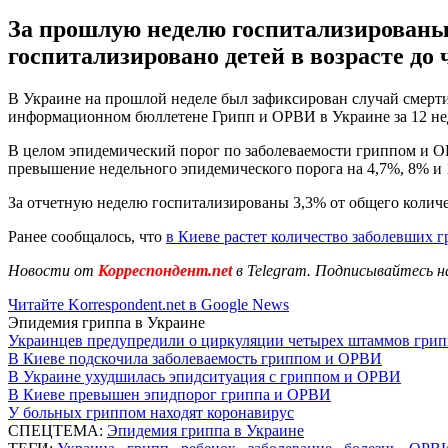
За прошлую неделю госпитализированы
госпитализировано детей в возрасте до 
В Украине на прошлой неделе был зафиксирован случай смерти 
информационном бюллетене Грипп и ОРВИ в Украине за 12 недел
В целом эпидемический порог по заболеваемости гриппом и ОР
превышение недельного эпидемического порога на 4,7%, 8% и 
За отчетную неделю госпитализированы 3,3% от общего количест
Ранее сообщалось, что
в Киеве растет количество заболевших
Новости от
Корреспондент.net
в Telegram. Подписывайтесь н
Читайте Korrespondent.net в Google News
Эпидемия гриппа в Украине
Украинцев предупредили о циркуляции четырех штаммов грип
В Киеве подскочила заболеваемость гриппом и ОРВИ
В Украине ухудшилась эпидситуация с гриппом и ОРВИ
В Киеве превышен эпидпорог гриппа и ОРВИ
У больных гриппом находят коронавирус
СПЕЦТЕМА:
Эпидемия гриппа в Украине