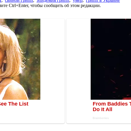
И
,
свиной грипп
,
эпидемия грипп
,
умер
,
грипп в Украине
те Ctrl+Enter, чтобы сообщить об этом редакции.