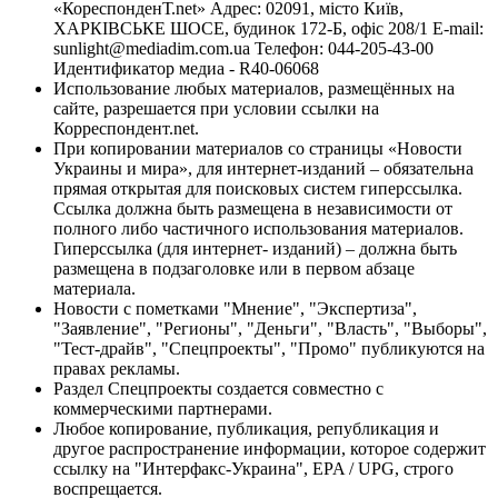
«КореспонденТ.net» Адрес: 02091, місто Київ,
ХАРКІВСЬКЕ ШОСЕ, будинок 172-Б, офіс 208/1 E-mail:
sunlight@mediadim.com.ua
Телефон: 044-205-43-00
Идентификатор медиа - R40-06068
Использование любых материалов, размещённых на
сайте, разрешается при условии ссылки на
Корреспондент.net.
При копировании материалов со страницы «Новости
Украины и мира», для интернет-изданий – обязательна
прямая открытая для поисковых систем гиперссылка.
Ссылка должна быть размещена в независимости от
полного либо частичного использования материалов.
Гиперссылка (для интернет- изданий) – должна быть
размещена в подзаголовке или в первом абзаце
материала.
Новости с пометками "Мнение", "Экспертиза",
"Заявление", "Регионы", "Деньги", "Власть", "Выборы",
"Тест-драйв", "Спецпроекты", "Промо" публикуются на
правах рекламы.
Раздел Спецпроекты создается совместно с
коммерческими партнерами.
Любое копирование, публикация, републикация и
другое распространение информации, которое содержит
ссылку на "Интерфакс-Украина", EPA / UPG, строго
воспрещается.