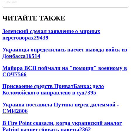
ЧИТАЙТЕ ТАКЖЕ
Зеленский сделал заявление о мирных
переговорах
29439
Украинцы определились насчет вывода войск из
Донбасса
16514
Майора ВСП поймали на "помощи" военному в
СОЧ
7566
Присвоение средств ПриватБанка: дело
Коломойского направлено в суд
7395
Украина поставила Путина перед дилеммой -
СМИ
2806
В Fire Point сказали, когда украинский аналог
Patriot начнет сбивать ракеты
2362