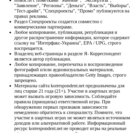
Новости с пометками "Мнение", "Экспертиза",
"Заявление", "Регионы", "Деньги", "Власть", "Выборы",
"Тест-драйв", "Спецпроекты", "Промо" публикуются на
правах рекламы.
Раздел Спецпроекты создается совместно с
коммерческими партнерами.
Любое копирование, публикация, републикация и
другое распространение информации, которое содержит
ссылку на "Интерфакс-Украина", EPA / UPG, строго
воспрещается.
Владелец веб-страницы в разделе Я- Корреспондент
является автор публикации.
Любое копирование, перепечатка и воспроизведение
фотографий и/или аудиовизуальных материалов,
принадлежащих правообладателю Getty Images, строго
запрещено.
Материалы сайта korrespondent.net предназначены для
лиц старше 21 года (21+). Участие в азартных играх
может вызвать игровую зависимость. Соблюдайте
правила (принципы) ответственной игры. При
обнаружении первых признаков зависимости
немедленно обратитесь к специалисту. Помните, что
участие в азартных играх не может являться источником
доходов или альтернативой работе. Информационный
ресурс korrespondent.net не проводит игры на реальные