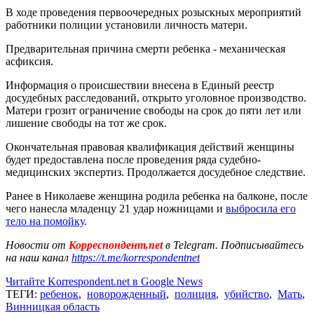
В ходе проведения первоочередных розыскных мероприятий
работники полиции установили личность матери.
Предварительная причина смерти ребенка - механическая
асфиксия.
Информация о происшествии внесена в Единый реестр
досудебных расследований, открыто уголовное производство.
Матери грозит ограничение свободы на срок до пяти лет или
лишение свободы на тот же срок.
Окончательная правовая квалификация действий женщины
будет предоставлена ​​после проведения ряда судебно-
медицинских экспертиз. Продолжается досудебное следствие.
Ранее в Николаеве женщина родила ребенка на балконе, после
чего нанесла младенцу 21 удар ножницами и
выбросила его
тело на помойку
.
Новости от
Корреспондент.net
в Telegram. Подписывайтесь
на наш канал
https://t.me/korrespondentnet
Читайте Korrespondent.net в Google News
ТЕГИ:
ребенок
,
новорожденный
,
полиция
,
убийство
,
Мать
,
Винницкая область