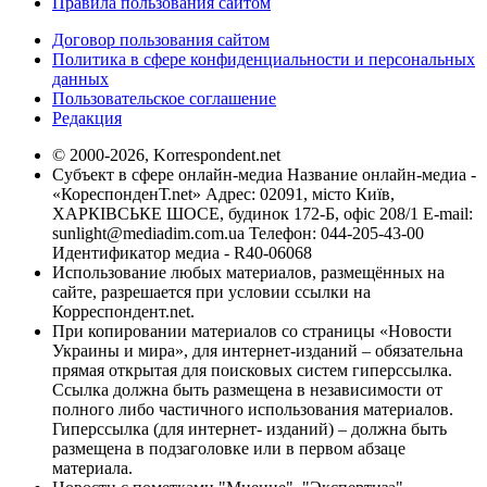
Правила пользования сайтом
Договор пользования сайтом
Политика в сфере конфиденциальности и персональных
данных
Пользовательское соглашение
Редакция
© 2000-2026, Korrespondent.net
Субъект в сфере онлайн-медиа Название онлайн-медиа -
«КореспонденТ.net» Адрес: 02091, місто Київ,
ХАРКІВСЬКЕ ШОСЕ, будинок 172-Б, офіс 208/1 E-mail:
sunlight@mediadim.com.ua
Телефон: 044-205-43-00
Идентификатор медиа - R40-06068
Использование любых материалов, размещённых на
сайте, разрешается при условии ссылки на
Корреспондент.net.
При копировании материалов со страницы «Новости
Украины и мира», для интернет-изданий – обязательна
прямая открытая для поисковых систем гиперссылка.
Ссылка должна быть размещена в независимости от
полного либо частичного использования материалов.
Гиперссылка (для интернет- изданий) – должна быть
размещена в подзаголовке или в первом абзаце
материала.