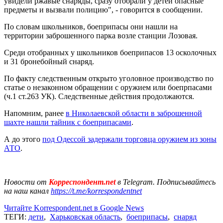
увидели ржавые снаряды, сразу отобрали у детей опасные
предметы и вызвали полицию", - говорится в сообщении.
По словам школьников, боеприпасы они нашли на
территории заброшенного парка возле станции Лозовая.
Среди отобранных у школьников боеприпасов 13 осколочных
и 31 бронебойный снаряд.
По факту следственным открыто уголовное производство по
статье о незаконном обращении с оружием или боепрпасами
(ч.1 ст.263 УК). Следственные действия продолжаются.
Напомним, ранее
в Николаевской области в заброшенной
шахте нашли тайник с боеприпасами
.
А до этого
под Одессой задержали торговца оружием из зоны
АТО
.
Новости от
Корреспондент.net
в Telegram. Подписывайтесь
на наш канал
https://t.me/korrespondentnet
Читайте Korrespondent.net в Google News
ТЕГИ:
дети
,
Харьковская область
,
боеприпасы
,
снаряд