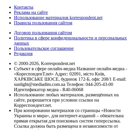
Контакты
Реклама на сайте
Использование материалов korrespondent.net
Правила пользования сайтом
Договор пользования сайтом
Политика в сфере конфиденциальности и персональных
данных
Пользовательское соглашение
Редакция
© 2000-2026, Korrespondent.net
Субъект в сфере онлайн-медиа Название онлайн-медиа -
«КореспонденТ.net» Адрес: 02091, місто Київ,
ХАРКІВСЬКЕ ШОСЕ, будинок 172-Б, офіс 208/1 E-mail:
sunlight@mediadim.com.ua
Телефон: 044-205-43-00
Идентификатор медиа - R40-06068
Использование любых материалов, размещённых на
сайте, разрешается при условии ссылки на
Корреспондент.net.
При копировании материалов со страницы «Новости
Украины и мира», для интернет-изданий – обязательна
прямая открытая для поисковых систем гиперссылка.
Ссылка должна быть размещена в независимости от