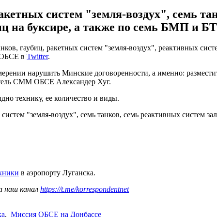
акетных систем "земля-воздух", семь та
биц на буксире, а также по семь БМП и Б
ков, гаубиц, ракетных систем "земля-воздух", реактивных систе
 ОБСЕ в
Twitter
.
рении нарушить Минские договоренности, а именно: разместить
титель СММ ОБСЕ Александер Хуг.
дно технику, ее количество и виды.
систем "земля-воздух", семь танков, семь реактивных систем зал
ехники
в аэропорту Луганска.
а наш канал
https://t.me/korrespondentnet
ка
,
Миссия ОБСЕ на Донбассе