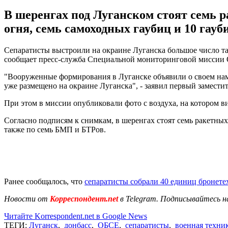
В шеренгах под Луганском стоят семь р
огня, семь самоходных гаубиц и 10 гау
Сепаратисты выстроили на окраине Луганска большое число тан
сообщает пресс-служба Специальной мониторинговой миссии
"Вооруженные формирования в Луганске объявили о своем наме
уже размещено на окраине Луганска", - заявил первый замес
При этом в миссии опубликовали фото с воздуха, на котором ви
Согласно подписям к снимкам, в шеренгах стоят семь ракетных 
также по семь БМП и БТРов.
Ранее сообщалось, что
сепаратисты собрали 40 единиц бронет
Новости от
Корреспондент.net
в Telegram. Подписывайтесь н
Читайте Korrespondent.net в Google News
ТЕГИ:
Луганск
,
донбасс
,
ОБСЕ
,
сепаратисты
,
военная техни