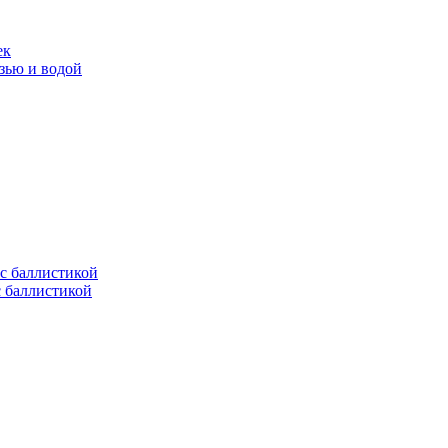
ек
язью и водой
с баллистикой