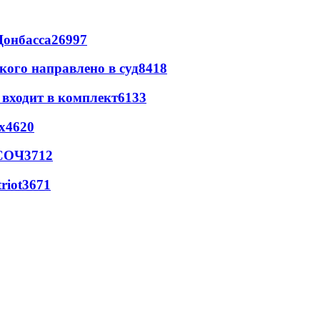
Донбасса
26997
кого направлено в суд
8418
 входит в комплект
6133
х
4620
 СОЧ
3712
riot
3671