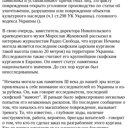
памятника и устанавливают причастных лиц. По факту
повреждения открыто уголовное производство по статье об
уничтожении, разрушении или повреждении объектов
культурного наследия (ч.1 ст.298 УК Украины). головного
кодекса Украины ().
В свою очередь, заместитель директора Никопольского
краеведческого музея Мирослав Жуковский рассказал в
интервью журналистам Радио Свобода, что курган Нечаева
могила является последним скифским царским курганом
такой высоты (около 20 метров) на территории Украины.
Исследователи также считают его крупнейшим скифским
курганом в Евразии. Он имеет статус памятника
национального значения. До сих пор курган был
неисследованным.
"Нечаева могила как памятник III века до нашей эры всегда
привлекала к себе внимание исследователей из Украины и из-
за рубежа. Он, как говорят исследователи, последний
скифский "мамонт". И раньше было зафиксировано несколько
попыток его незаконных раскопок. Но последнее сообщение о
том, что началось его масштабное повреждение, вызывает
тревогу. То, что известно, - глубокие ходы, наличие
инструментов, работа, вероятно, бригады копателей - говорит
о том, что кто-то сделал заказ на разграбление этого кургана.
Кто-то решил замахнуться на национальное богатство