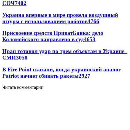
СОЧ
7402
Украина впервые в мире провела воздушный
штурм с использованием роботов
4766
Присвоение средств ПриватБанка: дело
Коломойского направлено в суд
4653
Иран готовил удар по трем объектам в Украине -
СМИ
3058
В Fire Point сказали, когда украинский аналог
Patriot начнет сбивать ракеты
2927
Читать комментарии