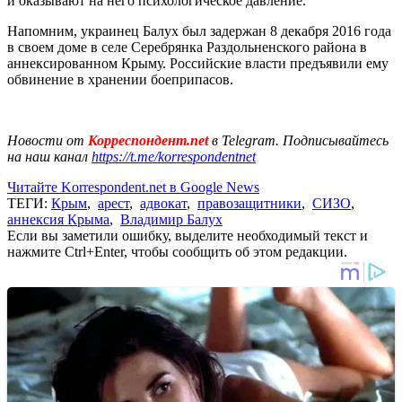
и оказывают на него психологическое давление.
Напомним, украинец Балух был задержан 8 декабря 2016 года
в своем доме в селе Серебрянка Раздольненского района в
аннексированном Крыму. Российские власти предъявили ему
обвинение в хранении боеприпасов.
Новости от
Корреспондент.net
в Telegram. Подписывайтесь
на наш канал
https://t.me/korrespondentnet
Читайте Korrespondent.net в Google News
ТЕГИ:
Крым
,
арест
,
адвокат
,
правозащитники
,
СИЗО
,
аннексия Крыма
,
Владимир Балух
Если вы заметили ошибку, выделите необходимый текст и
нажмите Ctrl+Enter, чтобы сообщить об этом редакции.