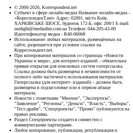
© 2000-2026, Korrespondent.net
Субъект в сфере онлайн-медиа Название онлайн-медиа -
«КореспонденТ.net» Адрес: 02091, місто Київ,
ХАРКІВСЬКЕ ШОСЕ, будинок 172-Б, офіс 208/1 E-mail:
sunlight@mediadim.com.ua
Телефон: 044-205-43-00
Идентификатор медиа - R40-06068
Использование любых материалов, размещённых на
сайте, разрешается при условии ссылки на
Корреспондент.net.
При копировании материалов со страницы «Новости
Украины и мира», для интернет-изданий – обязательна
прямая открытая для поисковых систем гиперссылка.
Ссылка должна быть размещена в независимости от
полного либо частичного использования материалов.
Гиперссылка (для интернет- изданий) – должна быть
размещена в подзаголовке или в первом абзаце
материала.
Новости с пометками "Мнение", "Экспертиза",
"Заявление", "Регионы", "Деньги", "Власть", "Выборы",
"Тест-драйв", "Спецпроекты", "Промо" публикуются на
правах рекламы.
Раздел Спецпроекты создается совместно с
коммерческими партнерами.
Любое копирование, публикация, републикация и